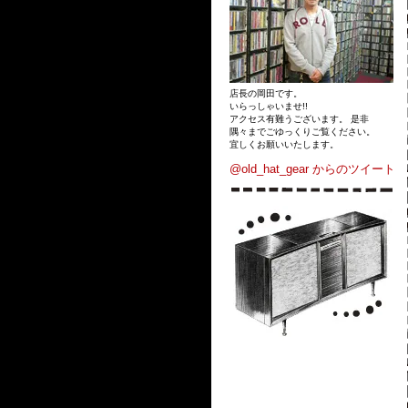
店長の岡田です。
いらっしゃいませ!!
アクセス有難うございます。 是非
隅々までごゆっくりご覧ください。
宜しくお願いいたします。
@old_hat_gear からのツイート