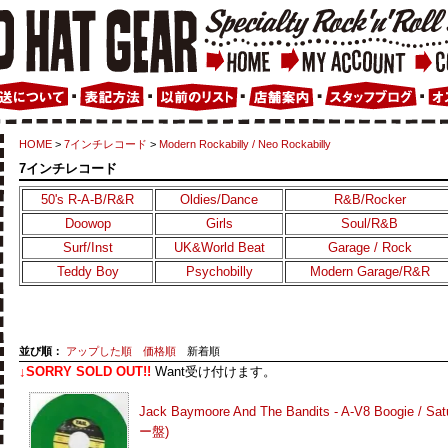
HOME
>
7インチレコード
>
Modern Rockabilly / Neo Rockabilly
7インチレコード
50's R-A-B/R&R
Oldies/Dance
R&B/Rocker
Doowop
Girls
Soul/R&B
Surf/Inst
UK&World Beat
Garage / Rock
Teddy Boy
Psychobilly
Modern Garage/R&R
並び順：
アップした順
価格順
新着順
↓SORRY SOLD OUT!!
Want受け付けます。
Jack Baymoore And The Bandits - A-V8 Boogie / S
ー盤)