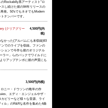
キサスのRockabilly系アーティスト"ロ
ースし続けた彼の94年リリースの
発。50'sでもネオでもModern
ットナンバーです。
emetery (クリアグリー
4,500円(内
税)
かった(アルバムにも未収録)93
ンドンでのライブを収録。ファンの
ッションで今作も彼のオリジナル
ブーラー」らのバックでワイルドに
曲よりアップテンポに彼の声質にも
3,500円(内税)
、ロニー・ドウソンの晩年の作
Louies、エディ・エンジェルやザ・
他ロカビリーなど様々な音源、ライ
ィル」のR&Rな名作を集めた4曲