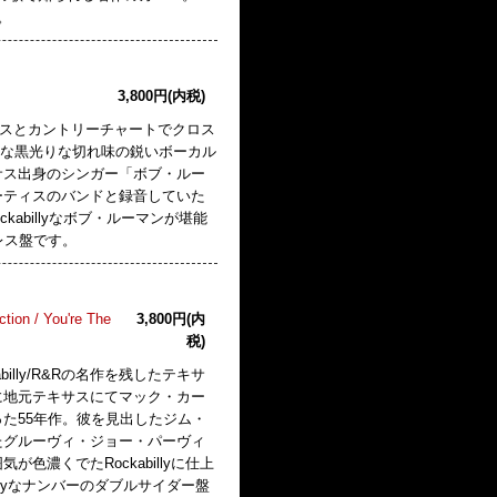
す。
3,800円(内税)
g」がポップスとカントリーチャートでクロス
ルな黒光りな切れ味の鋭いボーカル
テキサス出身のシンガー「ボブ・ルー
ーティスのバンドと録音していた
abillyなボブ・ルーマンが堪能
レス盤です。
tion / You're The
3,800円(内
税)
lly/R&Rの名作を残したテキサ
に地元テキサスにてマック・カー
た55年作。彼を見出したジム・
たグルーヴィ・ジョー・パーヴィ
濃くでたRockabillyに仕上
llyなナンバーのダブルサイダー盤