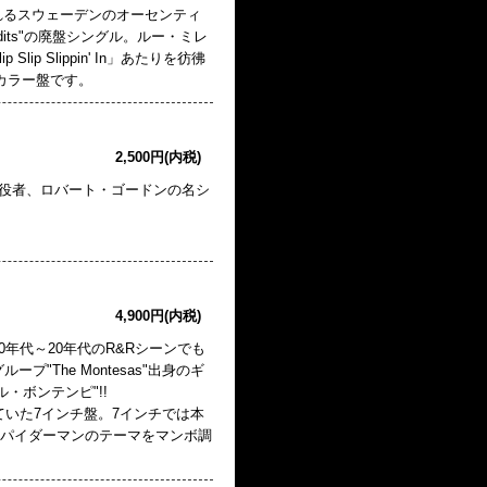
れるスウェーデンのオーセンティ
Bandits"の廃盤シングル。ルー・ミレ
ip Slip Slippin' In」あたりを彷彿
カラー盤です。
2,500円(内税)
け役者、ロバート・ゴードンの名シ
4,900円(内税)
年代～20年代のR&Rシーンでも
"The Montesas"出身のギ
・ボンテンピ"!!
ていた7インチ盤。7インチでは本
のB2、スパイダーマンのテーマをマンボ調