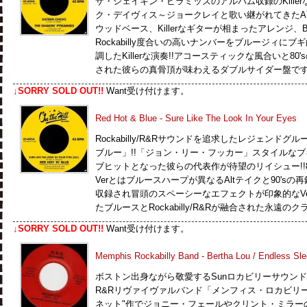
ザ・シェイキン・ピラミッズのアルバム収録のKille
ク・デイヴィス～ジョークレイと歌い継がれてきた
ウッドベース、Killerなギターが相まったアレンジ
Rockabilly度合いの高いナンバーをブルージィに
調したKillerな演奏!!アコースティックな風合いと8
された彼らの真骨頂が味わえるダブルサイダー盤で
↓SORRY SOLD OUT!!
Want受け付けます。
Red Hot & Blue - Sure Like The Look In Your Eyes
Rockabilly/R&Rサウンドを追求したレジェンド
ブルー」!!「ジョン・リー・フッカー」スタイルなブ
ブヒットとなった彼らの代表作が待望のリイシュー!!8
Verとはブルースハープが異なるAltテイクと90's
収録され冒頭のスペーシーなエフェクトが印象的なVer
たブルースとRockabilly/R&Rが融合された永遠
↓SORRY SOLD OUT!!
Want受け付けます。
Memphis Rockabilly Band - Bertha Lou / Endless Sl
ボストン出身ながら敬愛するSunロカビリーサウンドから
R&Rリヴァイヴァルバンド「メンフィス・ロカビリ
ネット"作でジョニー・フェールやクリント・ミラー