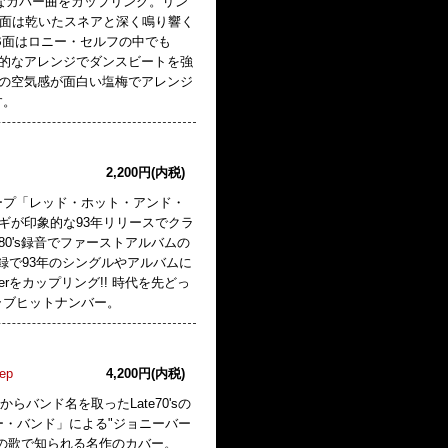
rなカバー曲をカップリング。リン
A面は乾いたスネアと深く鳴り響く
、B面はロニー・セルフの中でも
ブギ的なアレンジでダンスビートを強
0'sの空気感が面白い塩梅でアレンジ
す。
2,200円(内税)
グループ「レッド・ホット・アンド・
ギが印象的な93年リリースでクラ
0's録音でファーストアルバムの
の再録で93年のシングルやアルバムに
をカップリング!! 時代を先どっ
のクラブヒットナンバー。
eep
4,200円(内税)
バンド名を取ったLate70'sの
ー・バンド」による"ジョニーバー
の歌で知られる名作のカバー。