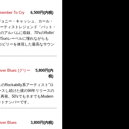
emember To Cry
6,500円(内税)
ジョニー・キャッシュ、カール・
アーティストレジェンド「パット・
ルバムに収録、70'sのRollin'
!Sunレーベルに憧れながらも
ロカビリーを体現した最高なサウン
gover Blues (グリー
5,800円(内
税)
キサスのRockabilly系アーティスト"ロ
ースし続けた彼の94年リリースの
発。50'sでもネオでもModern
ットナンバーです。
over Blues
3,800円(内税)