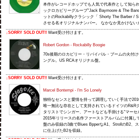
本作がレコードホップでも人気で代表作として知ら
ックロカビリーグループ"Jack Baymoore & The 
ットのRockabillyクラシック「 Shorty The Barber / Sl
させる名オリジナルナンバー。 なかなか見かけない
↓SORRY SOLD OUT!!
Want受け付けます。
Robert Gordon - Rockabilly Boogie
70s後期のロカビリー・リバイバル・ブームの火付
ングル。US RCAオリジナル盤。
↓SORRY SOLD OUT!!
Want受け付けます。
Marcel Bontempi - I'm So Lonely
独特なセンスと愛情を持って調理していく手法で2010
唯一無比な存在として支持されているドイツのR&Rグループ
タリストでシンガー、アートなども手掛ける"マーセル
2015年リリースの名作ファーストアルバムに付属し
盤のみ収録の3曲でBlues BpperなA1、Stroll
に仕上げたB2を収録。