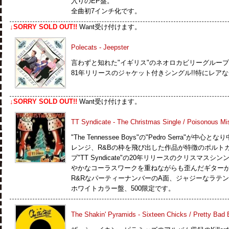
入りのEP盤。
全曲初7インチ化です。
↓SORRY SOLD OUT!!
Want受け付けます。
Polecats - Jeepster
言わずと知れた"イギリス"のネオロカビリーグループを
81年リリースのジャケット付きシングル!!特にレア
↓SORRY SOLD OUT!!
Want受け付けます。
TT Syndicate - The Christmas Single / Poisonous Mis
"The Tennessee Boys"の"Pedro Serra"
レンジ、R&Bの枠を飛び出した作品が特徴のポルトガルのM
プ"TT Syndicate"の20年リリースのクリスマ
やかなコーラスワークを重ねながらも歪んだギター
R&RなパーティーナンバーのA面、ジャジーなラテ
ホワイトカラー盤、500限定です。
The Shakin' Pyramids - Sixteen Chicks / Pretty Bad 