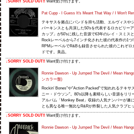
↓SORRY SOLD OUT!!
Want受け付けます。
Pat Cupp - I Guess It's Meant That Way / I Won't R
テキサスを拠点にバンドを持ち活動、エルヴィスや
パーキンスとも共演した50'sを代表するロカビリー
カップ」が50'sに残した音源で63年のレイ・スミスとのア
Rockレーベルから7インチ化された彼の代表作の1つ!
RPMレーベルでR&Bも録音させられた彼のこれぞ
ドです。美品。
↓SORRY SOLD OUT!!
Want受け付けます。
Ronnie Dawson - Up Jumped The Devil / Mean Han
ンカラー盤)
Rockin' Bones"や"Action Packed"で知れれるテ
ニー・ドウソン"。80's以降も素晴らしい音源をリリ
アルバム「Monkey Beat」収録の人気ナンバーが遂に再
とも異なる唯一無比なR&Rが炸裂した人気クラブヒ
↓SORRY SOLD OUT!!
Want受け付けます。
Ronnie Dawson - Up Jumped The Devil / Mean Hang