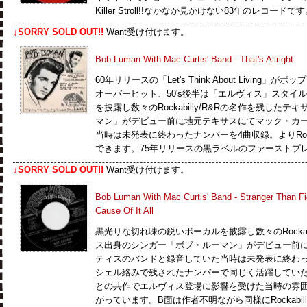
Killer Stroll!!なかなか見かけない83年のレコードで
↓SORRY SOLD OUT!!
Want受け付けます。
Bob Luman With Mac Curtis' Band - That's Allright
60年リリースの「Let's Think About Livin
オーバーヒット、50's後半は「エルヴィス」スタイ
を披露し数々のRockabilly/R&Rの名作を残した
マン」がデビュー前に地元テキサスにてマック・カ
当時は未発表に終わったナンバーを4曲収録。よりRock
できます。75年リリースの黒ラベルのファーストプ
↓SORRY SOLD OUT!!
Want受け付けます。
Bob Luman With Mac Curtis' Band - Stranger Than Fic
Cause Of It All
黒光りな切れ味の鋭いボーカルを披露し数々のRockabi
ス出身のシンガー「ボブ・ルーマン」がデビュー前
ティスのバンドと録音していた当時は未発表に終わっ
シェル絡みで残されたナンバーで同じく活躍してい
との共作でエルヴィス登場に影響を受けた当時の雰囲気が色
がっています。B面は作者不明ながら同様にRockabi