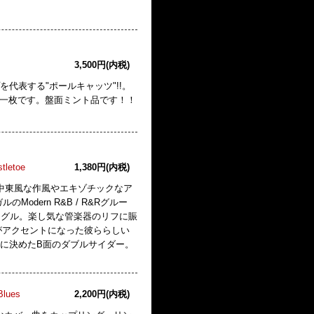
3,500円(内税)
代表する"ポールキャッツ"!!。
な一枚です。盤面ミント品です！！
tletoe
1,380円(内税)
が中心となり中東風な作風やエキゾチックなア
odern R&B / R&Rグルー
スシンングル。楽し気な管楽器のリフに賑
がアクセントになった彼ららしい
ンに決めたB面のダブルサイダー。
Blues
2,200円(内税)