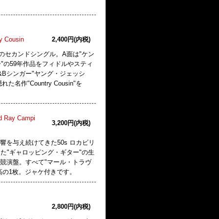
ry Cousin
2,400円(内税)
20年リリースのセカンドシングル。A面は"ケン
パー"の59年作品をフィドルやスティ
&Bシンガー"ヤング・ジェッシ
作"Country Cousin"を
nd Ray Campi
3,200円(内税)
響を与え続けてきた50s ロカビリ
した"ギャロッピング・ギター"の生
の競演盤。すべて"マール・トラヴ
高の1枚。ジャケ付きです。
2,800円(内税)