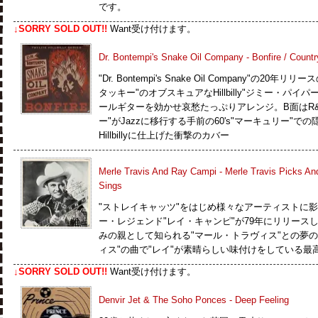
です。
↓SORRY SOLD OUT!!
Want受け付けます。
Dr. Bontempi's Snake Oil Company - Bonfire / Count
"Dr. Bontempi's Snake Oil Company"の
タッキー"のオブスキュアなHillbilly"ジミー・パイ
ールギターを効かせ哀愁たっぷりアレンジ。B面はR
ー"がJazzに移行する手前の60's"マーキュリー"での隠れた名
Hillbillyに仕上げた衝撃のカバー
Merle Travis And Ray Campi - Merle Travis Picks A
Sings
"ストレイキャッツ"をはじめ様々なアーティストに影
ー・レジェンド"レイ・キャンピ"が79年にリリース
みの親として知られる"マール・トラヴィス"との夢
ィス"の曲で"レイ"が素晴らしい味付けをしている最
↓SORRY SOLD OUT!!
Want受け付けます。
Denvir Jet & The Soho Ponces - Deep Feeling