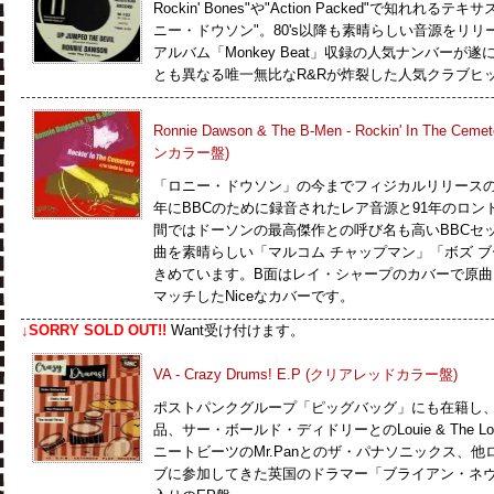
Rockin' Bones"や"Action Packed"で知れれるテ
ニー・ドウソン"。80's以降も素晴らしい音源をリリ
アルバム「Monkey Beat」収録の人気ナンバーが遂に再
とも異なる唯一無比なR&Rが炸裂した人気クラブヒ
Ronnie Dawson & The B-Men - Rockin' In The C
ンカラー盤)
「ロニー・ドウソン」の今までフィジカルリリースのな
年にBBCのために録音されたレア音源と91年のロ
間ではドーソンの最高傑作との呼び名も高いBBCセ
曲を素晴らしい「マルコム チャップマン」「ボズ 
きめています。B面はレイ・シャープのカバーで原
マッチしたNiceなカバーです。
↓SORRY SOLD OUT!!
Want受け付けます。
VA - Crazy Drums! E.P (クリアレッドカラー盤)
ポストパンクグループ「ピッグバッグ」にも在籍し
品、サー・ボールド・ディドリーとのLouie & The 
ニートビーツのMr.Panとのザ・パナソニックス、
ブに参加してきた英国のドラマー「ブライアン・ネヴ