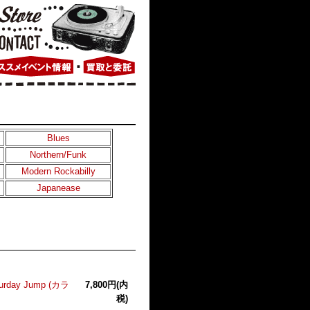
Blues
Northern/Funk
Modern Rockabilly
Japanease
aturday Jump (カラ
7,800円(内
税)