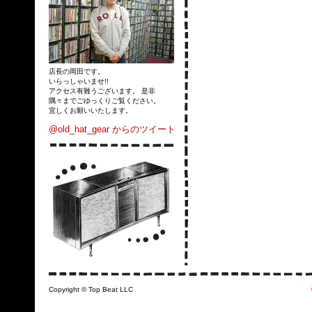
店長の岡田です。
いらっしゃいませ!!
アクセス有難うございます。 是非
隅々までごゆっくりご覧ください。
宜しくお願いいたします。
@old_hat_gear からのツイート
Copyright © Top Beat LLC