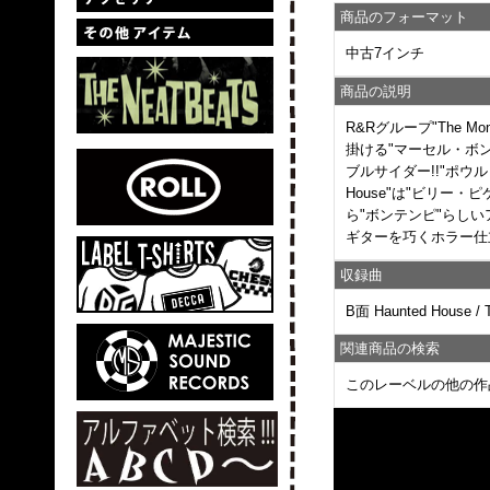
商品のフォーマット
中古7インチ
商品の説明
R&Rグループ"The
掛ける"マーセル・ボン
ブルサイダー!!"ポウル・シー
House"は"ビリー・
ら"ボンテンピ"らしいア
ギターを巧くホラー仕
収録曲
B面 Haunted House / T
関連商品の検索
このレーベルの他の作