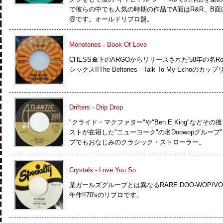
で彼らの中でも人気の時期の作品でA面はR&R、B
容です。オールドリプロ盤。
Monotones - Book Of Love
CHESS傘下のARGOからリリースされた'58年の名Rockin
シックス!!The Beltones - Talk To My Echo
Drifters - Drip Drop
"クライド・マクファター"や"Ben E King"など
ストが在籍した"ニューヨーク"の名Doowopグループ"
プでもおなじみのクラシック・ストローラー。
Crystals - Love You So
某ガールズグループとは異なるRARE DOO-WOP/VO
年作!!70'sのリプロです。