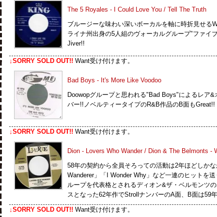
The 5 Royales - I Could Love You / Tell The Truth
ブルージーな味わい深いボーカルを軸に時折見せるWi
ライナ州出身の5人組のヴォーカルグループ"ファイブロイ
Jiver!!
↓SORRY SOLD OUT!!
Want受け付けます。
Bad Boys - It's More Like Voodoo
Doowopグループと思われる"Bad Boys"によるレア
バー!!ノベルティータイプのR&B作品のB面もGreat!!
↓SORRY SOLD OUT!!
Want受け付けます。
Dion - Lovers Who Wander / Dion & The Belmonts -
58年の契約から全員そろっての活動は2年ほどしかな
Wanderer」「I Wonder Why」など一連のヒッ
ループを代表格とされるディオン&ザ・ベルモンツ
スとなった62年作でStrollナンバーのA面、B面は5
↓SORRY SOLD OUT!!
Want受け付けます。