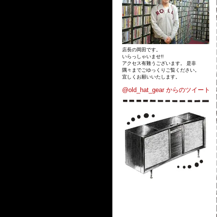
店長の岡田です。
いらっしゃいませ!!
アクセス有難うございます。 是非
隅々までごゆっくりご覧ください。
宜しくお願いいたします。
@old_hat_gear からのツイート