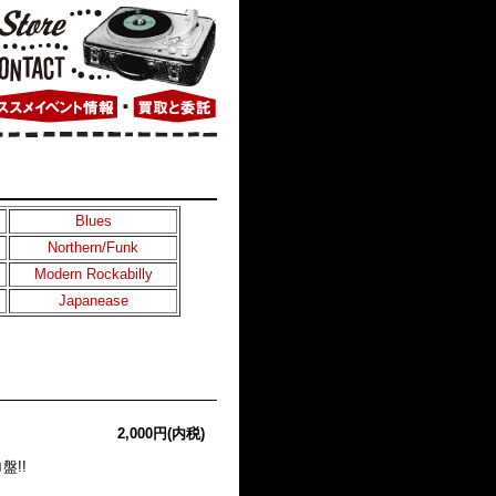
Blues
Northern/Funk
Modern Rockabilly
Japanease
2,000円(内税)
盤!!