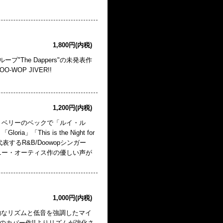
1,800円(内税)
プ"The Dappers"の未発表作
-WOP JIVER!!
1,200円(内税)
・ベリーのベックで「ルイ・ル
This is the Night for
するR&B/Doowopシンガー
ニー・オーティス作の優しい声が
1,000円(内税)
原始的なリズムと低音を強調したマイ
品のカバー作!!よりリズムが強化さ