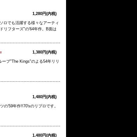
1,280円(内税)
その後ソロでも活躍する様々なアーティ
ドリフターズ"の'64年作。B面は
w
1,380円(内税)
ープ"The Kings"のよる54年リリ
1,480円(内税)
ッツの'59年作!!70'sのリプロです。
1,480円(内税)