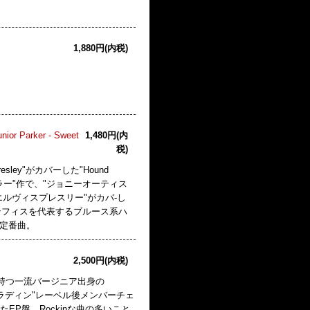
1,880円(内税)
unior Parker - Sweet
1,480円(内
税)
s Presley"がカバーした"Hound
ーラー"作で、"ジョニーオーティス
エルヴィスプレスリー"がカバ-し
名でメンフィスを代表するブルース系ハ
ース定番曲。
2,500円(内税)
ったヒットを持つ一流バージニア出身の
"アラディン"レーベル後メンバーチェ
EP盤。Rockinな曲の多いこと