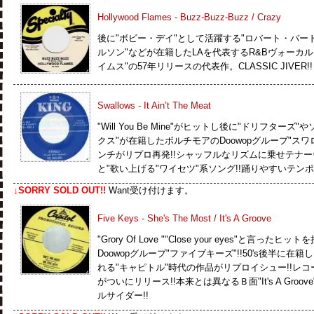
Hollywood Flames - Buzz-Buzz-Buzz / Crazy
後に"ボビー・デイ"として活躍する"ロバート・バード
ルソン"などが在籍したLAを代表するR&Bヴォーカ
イムス"の57年リリースの代表作。CLASSIC JIVER!!
Swallows - It Ain’t The Meat
"Will You Be Mine"がヒットし後に"ドリフタ
クス"が在籍したボルチモアのDoowopグループ"スワ
ンチがリプロ再発!!シャッフルなリズムに乗せテナー
と"歌い上げる"ワイセツ"系ソング!!踊りやすいテンポのJi
↓SORRY SOLD OUT!!
Want受け付けます。
Five Keys - She's The Most / It's A Groove
"Grory Of Love ""Close your eyes"と言
Doowopグループ"ファイブキーズ"!!50's後半に在籍
れる"キャピトル"時代の作品がリプロイシュー!!レコー
がついにリリース!!本来とは異なるＢ面"It's A Gr
ルサイダー!!