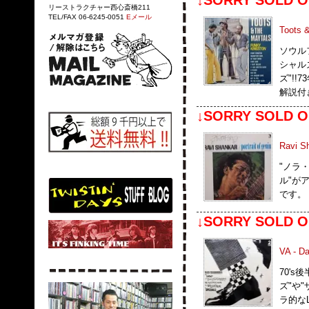
↓SORRY SOLD O
リーストラクチャー西心斎橋211
TEL/FAX 06-6245-0051
Eメール
Toots 
ソウル
シャル
ズ"!!
解説付
↓SORRY SOLD O
Ravi Sh
"ノラ
ル"が
です。
↓SORRY SOLD O
VA - Da
70'
ズ"や"
ラ的な