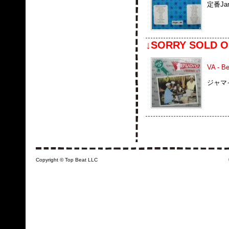
定番Jam
↓SORRY SOLD O
VA - Be
ジャマ
Copyright © Top Beat LLC