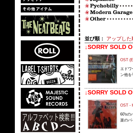
並び順：
アップした
↓SORRY SOLD O
OST (En
エドワ
ン他を
↓SORRY SOLD O
OST - H
60'
楽のパ