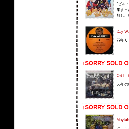
"ビル
集まっ
無し、
Day Wa
79年リ
↓SORRY SOLD O
OST - 
56年
↓SORRY SOLD O
Maytal
クラッシ