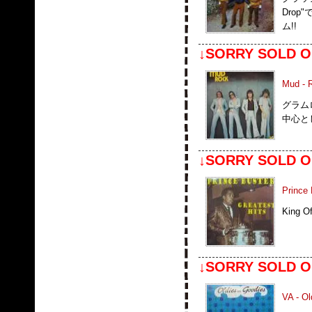
Dro
ム!!
↓SORRY SOLD O
Mud - 
グラムロ
中心と
↓SORRY SOLD O
Prince 
King
↓SORRY SOLD O
VA - Ol