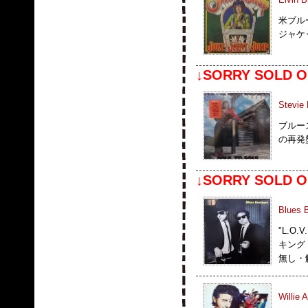
米ブル
ジャケ
↓SORRY SOLD O
Stevie
ブルー
の再発盤
↓SORRY SOLD O
Blues B
"L.O
キング・
無し・
Willie