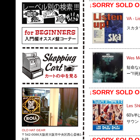
↓SORRY SOLD O
VA - Li
スカタ
Wes Mo
短命な
ー"!
↓SORRY SOLD O
Les Sh
60's
サウン
OLD HAT GEAR
〒542-0086大阪府大阪市中央区西心斎橋1-
9-28