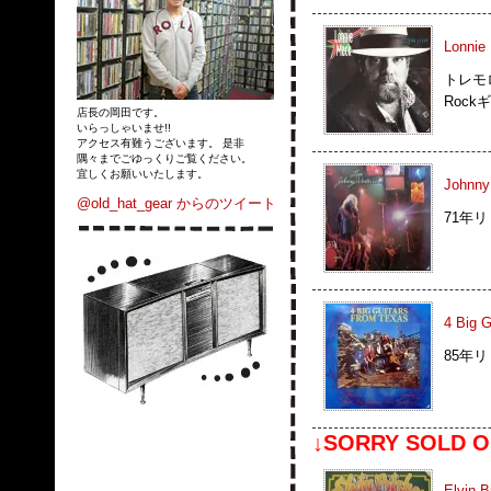
Lonnie
トレモ
Rock
店長の岡田です。
いらっしゃいませ!!
アクセス有難うございます。 是非
隅々までごゆっくりご覧ください。
宜しくお願いいたします。
Johnny 
@old_hat_gear からのツイート
71年
4 Big 
85年リ
↓SORRY SOLD O
Elvin B