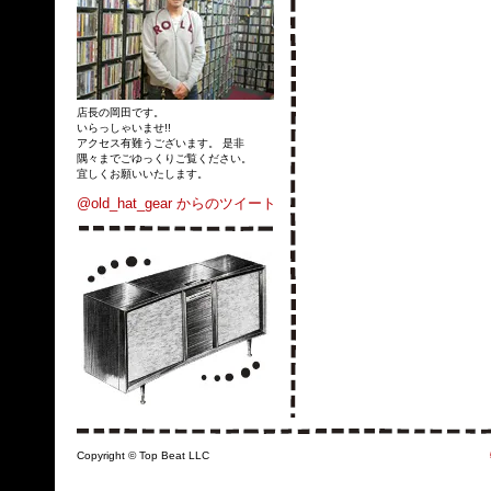
店長の岡田です。
いらっしゃいませ!!
アクセス有難うございます。 是非
隅々までごゆっくりご覧ください。
宜しくお願いいたします。
@old_hat_gear からのツイート
Copyright © Top Beat LLC