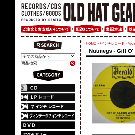
HOME
>
7インチレコード
>
Voca
Nutmegs - Gift O