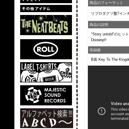
商品のフォーマット
リプロダクツ盤7イン
商品の説明
"Story untold
Doowop!!
収録曲
B面 Key To The King