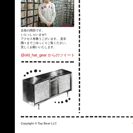
店長の岡田です。
いらっしゃいませ!!
アクセス有難うございます。 是非
隅々までごゆっくりご覧ください。
宜しくお願いいたします。
@old_hat_gear からのツイート
Copyright © Top Beat LLC