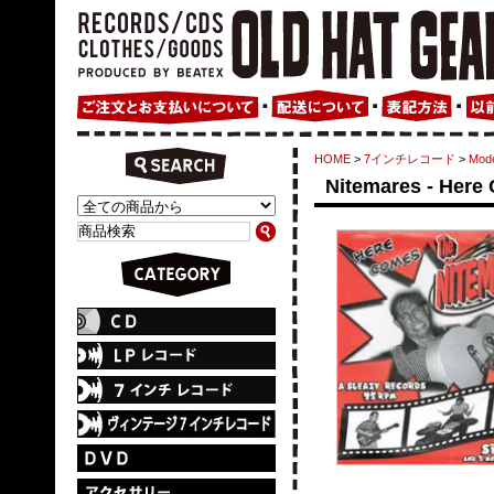
HOME
>
7インチレコード
>
Mode
Nitemares - Here