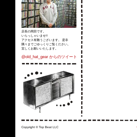
店長の岡田です。
いらっしゃいませ!!
アクセス有難うございます。 是非
隅々までごゆっくりご覧ください。
宜しくお願いいたします。
@old_hat_gear からのツイート
Copyright © Top Beat LLC