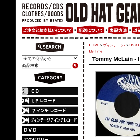
HOME
>
ヴィンテージ7
>
US & U
My Time
Tommy McLain - I'