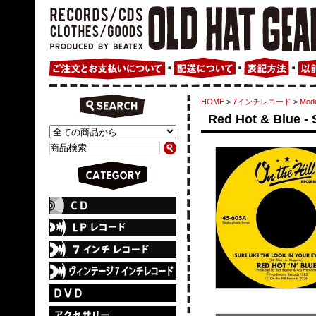
HOME
>
7インチレコード
>
Mode
Red Hot & Blue - 