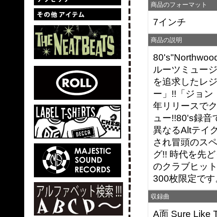
商品のフォーマット
7インチ
商品の説明
80's"North
ルーツミュージッ
を追求したレ
ー」!!「ジョ
年リリースで
ュー!!80's
異なるAltテイ
され冒頭のスペ
グ!! 時代を先ど
のクラブヒッ
300枚限定です
収録曲
A面 Sure Like 