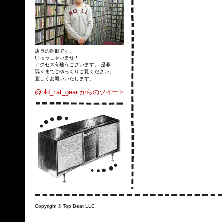
店長の岡田です。
いらっしゃいませ!!
アクセス有難うございます。 是非
隅々までごゆっくりご覧ください。
宜しくお願いいたします。
@old_hat_gear からのツイート
Copyright © Top Beat LLC