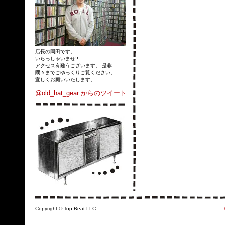
店長の岡田です。
いらっしゃいませ!!
アクセス有難うございます。 是非
隅々までごゆっくりご覧ください。
宜しくお願いいたします。
@old_hat_gear からのツイート
Copyright © Top Beat LLC