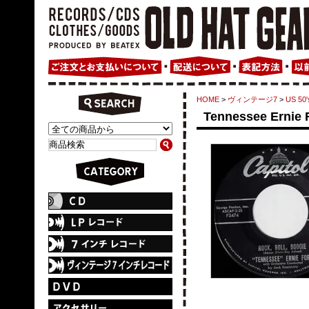
HOME
>
ヴィンテージ7
>
US 50'
Tennessee Ernie Fo