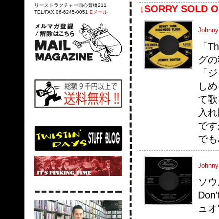
リーストラクチャー西心斎橋211
↓SORRY SOLD O
TEL/FAX 06-6245-0051
Eメール
Johnny
「Th
グの
「ジ
しめ
て歌
入れ
です
でも
Johnny 
ソウ
Don
ュオ