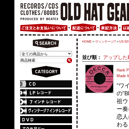
HOME
>
ヴィンテージ7
>
US 50'
並び順：
アップした
Hank P
Made I
"ワ
の"
祖ウ
ー奏
恋人
わる