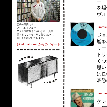
ー・
を駆
ヴォ
店長の岡田です。
Jimmie 
いらっしゃいませ!!
アクセス有難うございます。 是非
ジョ
隅々までごゆっくりご覧ください。
宜しくお願いいたします。
響を
@old_hat_gear からのツイート
リー
トリ
くつ
思い
は長
哀愁
Jimmie
ケン