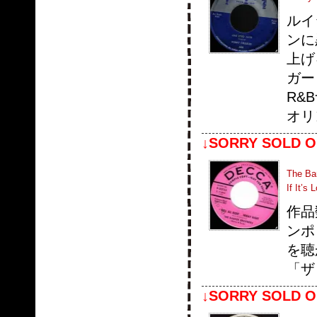
ルイ
ンに
上げる
ガー
R&
オリ
↓SORRY SOLD O
The Bar
If It’s 
作品
ンポ
を聴
「ザ
↓SORRY SOLD O