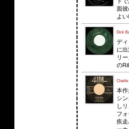
トで
面彼
よいB面
Dick Ba
ディ
に出
リー
のR
Charlie
本作
シン
しリ
フォ
疾走