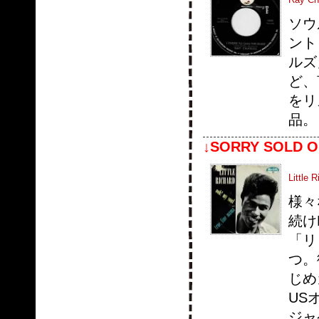
ソウ
ント
ルズ
ど、
をリ
品。
↓SORRY SOLD O
Little 
様々
続け
「リ
つ。
じめ
US
ジャ