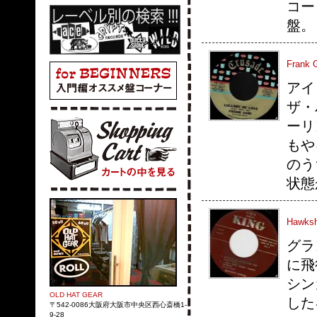
コー
盤。
Frank 
アイ
ザ・
ーリ
もや
のう
状態
Hawksh
グラ
に飛
シン
OLD HAT GEAR
した
〒542-0086大阪府大阪市中央区西心斎橋1-
9-28