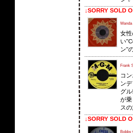
↓SORRY SOLD O
Wanda J
女性
い"
ン"
Frank 
コン
ンデ
グル
が乗
スの
↓SORRY SOLD O
Bobby 