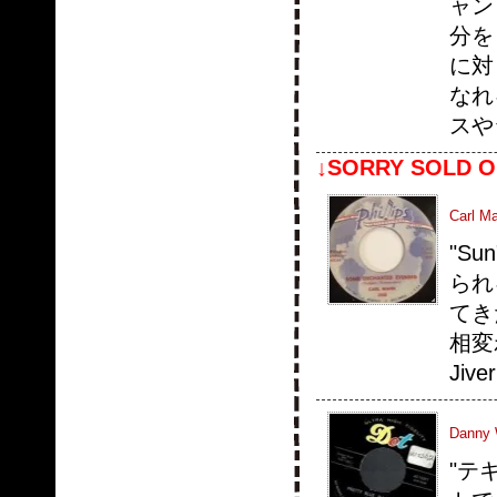
ャン
分を
に対
なれ
スや
↓SORRY SOLD O
Carl M
"Su
られ
てき
相変
Jiver
Danny 
"テ