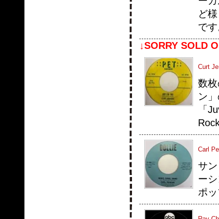
ーカ
ど様
です
↓SORRY SOLD O
Curt Je
数枚
ン」
「J
Roc
Carl Pe
サン
ーシ
ポッ
Ray Cha