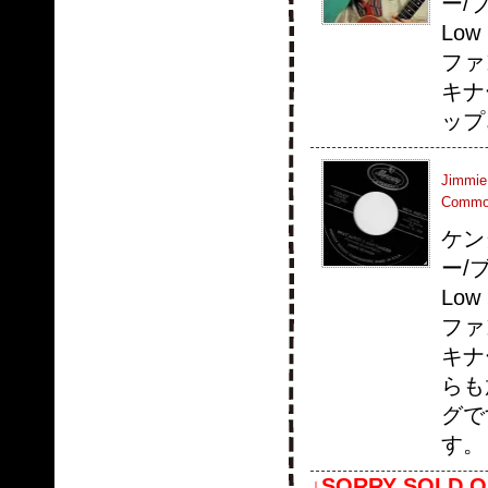
ー/
Lo
ファ
キナ
ップ
Jimmie
Comm
ケン
ー/
Lo
ファ
キナ
らも
グで
す。
↓SORRY SOLD O