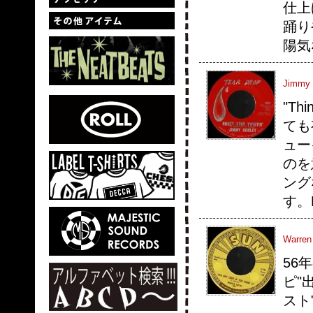
仕上
踊り
陽気
Jimmy 
"T
ても
ュー
のを
ング
す。
Warren 
56年
ピ"
スト