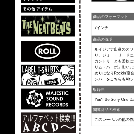
商品のフォーマット
7インチ
商品の説明
ルイジアナ出身のスワ
り、ジミー・リードに
カントリーとも柔軟に
リム・ハーポ」!!スワ
めりになりRockin
ンバーをこちらもAl
収録曲
You'll Be Sorry One Day
関連商品の検索
このレーベルの他の作