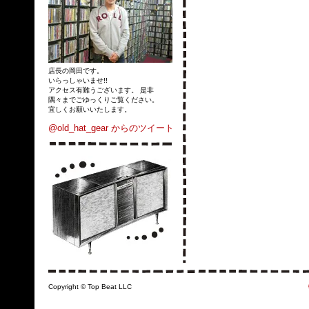
店長の岡田です。
いらっしゃいませ!!
アクセス有難うございます。 是非
隅々までごゆっくりご覧ください。
宜しくお願いいたします。
@old_hat_gear からのツイート
Copyright © Top Beat LLC