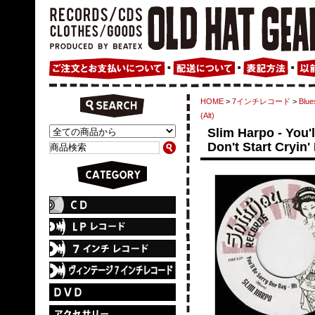
HOME
>
7インチレコード
>
Blue
(Alt)
Slim Harpo - You'l
Don't Start Cryin'