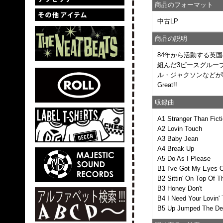
商品のフォーマット
中古LP
商品の説明
84年から活動する英
組んだ3ピースグルー
ル・ジャクソンなどが歌った
Great!!
収録曲
A1 Stranger Than Fict
A2 Lovin Touch
A3 Baby Jean
A4 Break Up
A5 Do As I Please
B1 I've Got My Eyes 
B2 Sittin' On Top Of T
B3 Honey Don't
B4 I Need Your Lovin' 
B5 Up Jumped The Dev