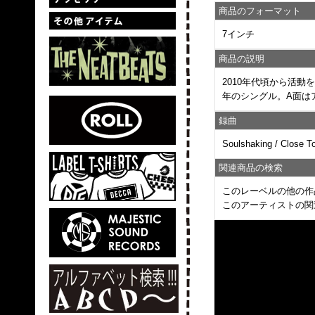
商品のフォーマット
7インチ
商品の説明
2010年代頃から活
年のシングル。A面は
録曲
Soulshaking / Close To
関連商品の検索
このレーベルの他の作
このアーティストの関