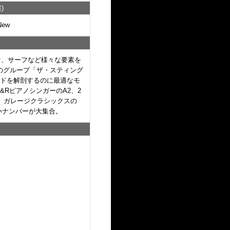
)
New
ケ、サーフなど様々な要素を
のグループ「ザ・スティング
ンドを解剖するのに最適なモ
&RピアノシンガーのA2、2
7、ガレージクラシックスの
深いナンバーが大集合。