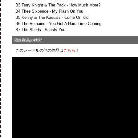
B3 Terry Knight & The Pack - How Much More?
B4 Thee Sixpence - My Flash On You
B5 Kenny & The Kasuals - Come On Kid
B6 The Remains - You Got A Hard Time Coming
B7 The Seeds - Satisfy You
関連商品の検索
このレーベルの他の作品は
こちら
!!