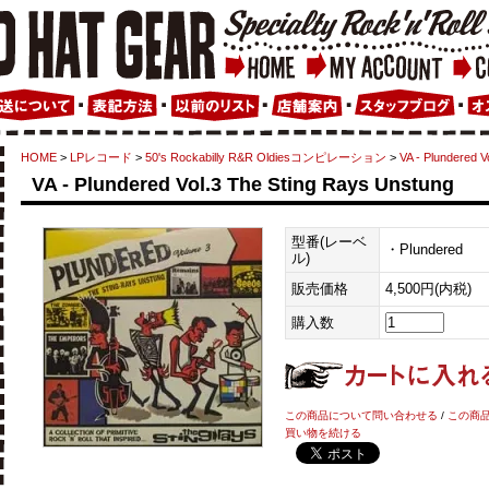
HOME
>
LPレコード
>
50's Rockabilly R&R Oldiesコンピレーション
>
VA - Plundered V
VA - Plundered Vol.3 The Sting Rays Unstung
型番(レーベ
・Plundered
ル)
販売価格
4,500円(内税)
購入数
この商品について問い合わせる
/
この商
買い物を続ける