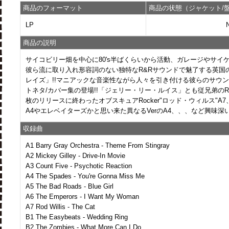
商品のフォーマット
商品の状態（ジャケット/盤
LP
商品の説明
サイコビリー畑を中心に80's半ばくらいから活動、ガレージやサイ
彼ら流に取り入れ形容詞のない独特なR&Rサウンドで魅了する英国
レイズ」!!マニアックな音楽性ながら人々を引き付ける彼らのサウ
トネタ/カバー集の登場!!「ジェリー・リー・ルイス」とも従兄弟のR
枚のリリースに終わったオブスキュアRocker"ロッド・ウィルス"A
A4やエレベイターズかと思い来た異なるVerのA4、、、など興味
収録曲
A1 Barry Gray Orchestra - Theme From Stingray
A2 Mickey Gilley - Drive-In Movie
A3 Count Five - Psychotic Reaction
A4 The Spades - You're Gonna Miss Me
A5 The Bad Roads - Blue Girl
A6 The Emperors - I Want My Woman
A7 Rod Willis - The Cat
B1 The Easybeats - Wedding Ring
B2 The Zombies - What More Can I Do