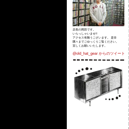
店長の岡田です。
いらっしゃいませ!!
アクセス有難うございます。 是非
隅々までごゆっくりご覧ください。
宜しくお願いいたします。
@old_hat_gear からのツイート