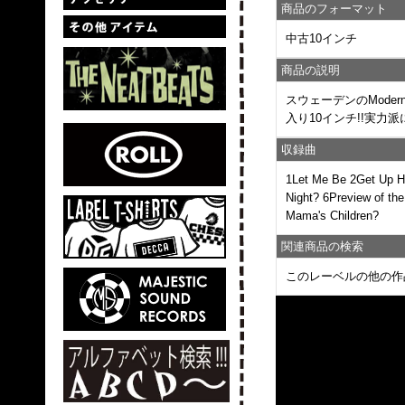
商品のフォーマット
中古10インチ
商品の説明
スウェーデンのModern Roc
入り10インチ!!実力派に
収録曲
1Let Me Be 2Get Up H
Night? 6Preview of th
Mama's Children?
関連商品の検索
このレーベルの他の作