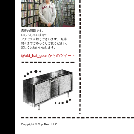
店長の岡田です。
いらっしゃいませ!!
アクセス有難うございます。 是非
隅々までごゆっくりご覧ください。
宜しくお願いいたします。
@old_hat_gear からのツイート
Copyright © Top Beat LLC