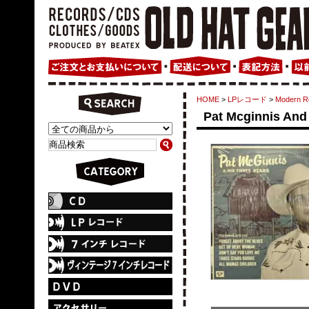
HOME
>
LPレコード
>
Modern 
Pat Mcginnis And