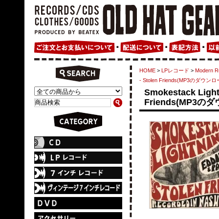
HOME
>
LPレコード
>
Modern 
- Stolen Friends(MP3のダ
Smokestack Lightn
Friends(MP3