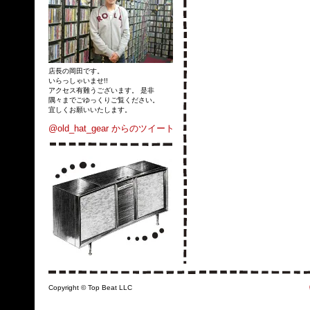
店長の岡田です。
いらっしゃいませ!!
アクセス有難うございます。 是非
隅々までごゆっくりご覧ください。
宜しくお願いいたします。
@old_hat_gear からのツイート
Copyright © Top Beat LLC