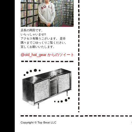
店長の岡田です。
いらっしゃいませ!!
アクセス有難うございます。 是非
隅々までごゆっくりご覧ください。
宜しくお願いいたします。
@old_hat_gear からのツイート
Copyright © Top Beat LLC