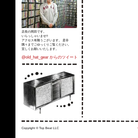
店長の岡田です。
いらっしゃいませ!!
アクセス有難うございます。 是非
隅々までごゆっくりご覧ください。
宜しくお願いいたします。
@old_hat_gear からのツイート
Copyright © Top Beat LLC