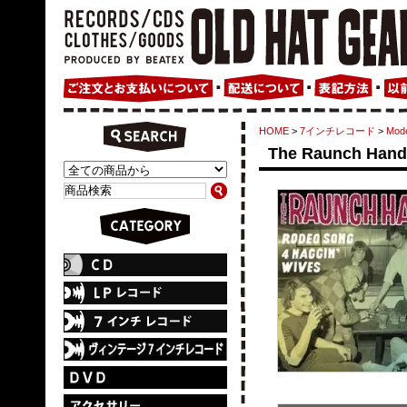
HOME
>
7インチレコード
>
Mode
The Raunch Hands