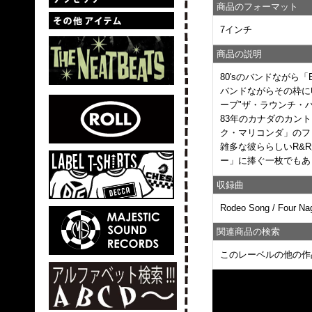
商品のフォーマット
7インチ
商品の説明
80'sのバンドながら「B
バンドながらその枠に
ープ"ザ・ラウンチ・
83年のカナダのカントリ
ク・マリコンダ」のフ
雑多な彼ららしいR&
ー」に捧ぐ一枚でもあ
収録曲
Rodeo Song / Four Na
関連商品の検索
このレーベルの他の作