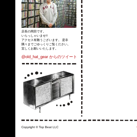
店長の岡田です。
いらっしゃいませ!!
アクセス有難うございます。 是非
隅々までごゆっくりご覧ください。
宜しくお願いいたします。
@old_hat_gear からのツイート
Copyright © Top Beat LLC