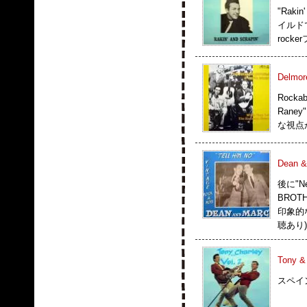
"Raki
イルドで
rock
Delmor
Rocka
Rane
な視点か
Dean &
後に"N
BROT
印象的
聴あり)
Tony & 
スペイン