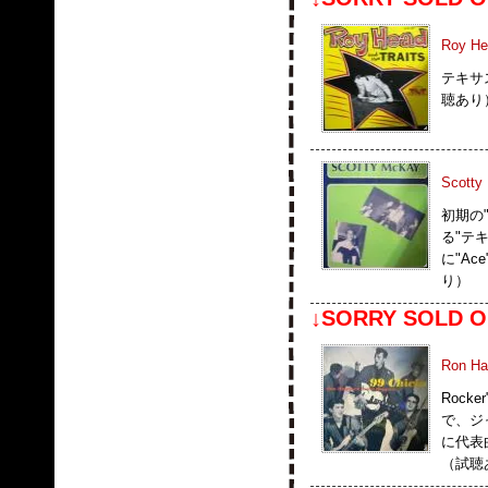
Roy He
テキサ
聴あり
Scotty
初期の
る"テキ
に"Ac
り）
↓SORRY SOLD O
Ron Ha
Rock
で、ジ
に代表曲
（試聴