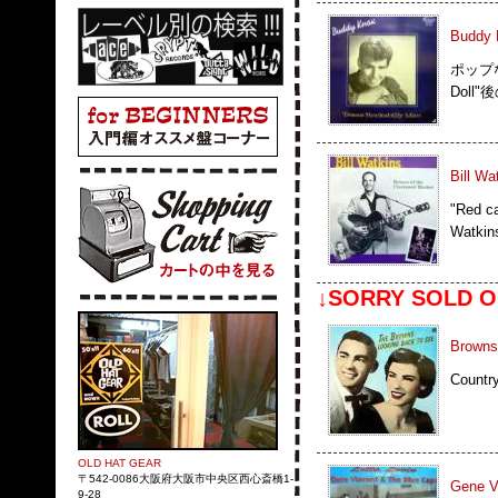
Buddy 
ポップなR
Doll
Bill Wa
"Red 
Watki
↓SORRY SOLD O
Browns
Count
OLD HAT GEAR
〒542-0086大阪府大阪市中央区西心斎橋1-
Gene Vi
9-28