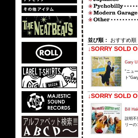
並び順：
おすすめ順
↓SORRY SOLD O
Gary U
"ニュ
ト"Gar
↓SORRY SOLD O
Bill Ha
説明不要
リーの