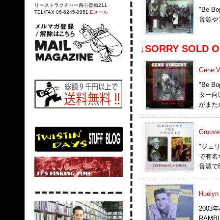
リーストラクチャー西心斎橋211
"Be B
TEL/FAX 06-6245-0051
Eメール
音源や
↓SORRY SOLD O
Gene V
"Be B
ター向け
がまた
Groove
"ジェリ
で有名な
音源でB
Huelyn 
2003
RAMB