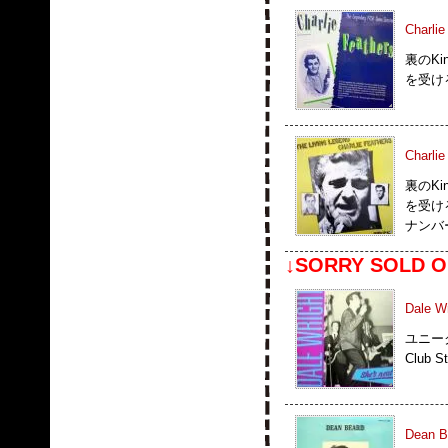
Charli
裏のKi
を受ける
Charlie
裏のKi
を受ける
ナンバー"
↓SORRY SOLD O
Dale Wr
ユニーク
Club 
Dean Be