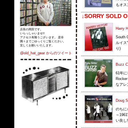
もオス
↓SORRY SOLD O
Harry 
店長の岡田です。
いらっしゃいませ!!
South
アクセス有難うございます。 是非
隅々までごゆっくりご覧ください。
ルイス”
宜しくお願いいたします。
り)
@old_hat_gear からのツイート
Buzz Cl
61年に
Rock
なアレ
Doug S
のちに
～19
い良し!