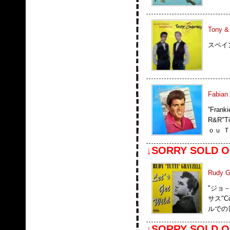
Tony & 
スペイン
Fabian 
”Fra
R&R"T
ｏｕ 
↓SORRY SOLD O
Rudy Gr
"ジョ
サス"C
ルでの
↓SORRY SOLD O