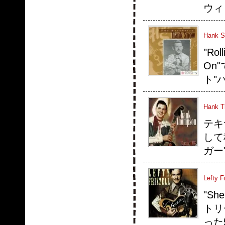
ウィリ
Hank S
"Rol
On"
ト"
Hank T
テキ
して
ガー
Lefty F
"Sh
トリ
った