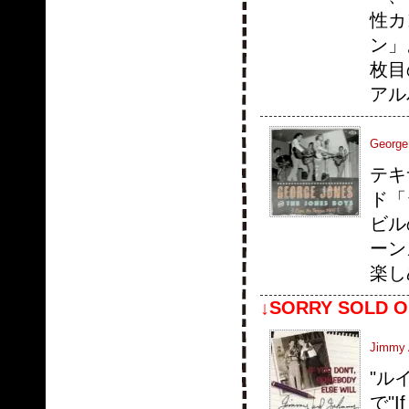
性カ
ン」
枚目の
アル
George
テキ
ド「
ビル
ーン
楽し
↓SORRY SOLD O
Jimmy 
"ルイ
で"I