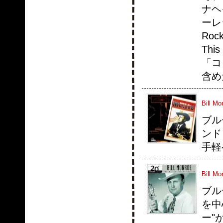
ナヘ
ーレ
Ro
Thi
「コ
含め
Bill Mo
ブル
ンド
手軽
Bill Mo
ブル
を中
ー"が