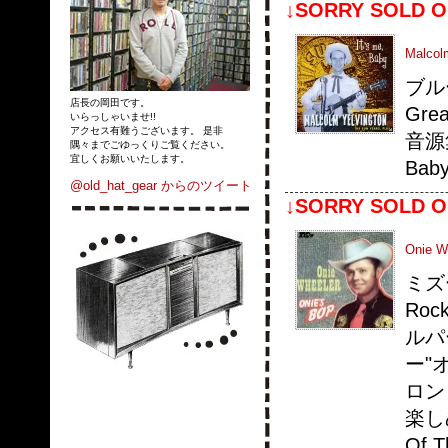
↓SORRY SOLD O
Malcolm
ブル
店長の岡田です。
Gre
いらっしゃいませ!!
アクセス有難うございます。 是非
音源集
隅々までごゆっくりご覧ください。
宜しくお願いいたします。
Ba
@old_hat_gear からのツイート
↓SORRY SOLD O
Onie Wh
ミズ
Ro
ルパ
ー"
ロン
楽し
Of