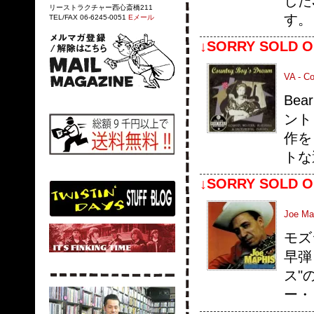
した
リーストラクチャー西心斎橋211
す。
TEL/FAX 06-6245-0051
Eメール
↓SORRY SOLD O
VA - C
Be
ント
作を
トな
↓SORRY SOLD O
Joe Map
モズ
早弾
ス"
ー・