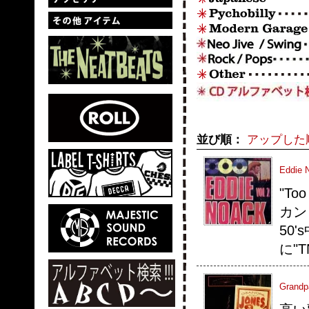
並び順：
アップした
Eddie N
"To
カン
50
に"
Grandp