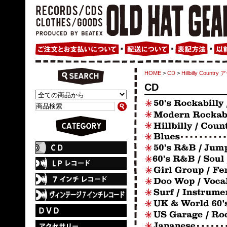
HOME
>
CD
>
Hillbilly Count
CD