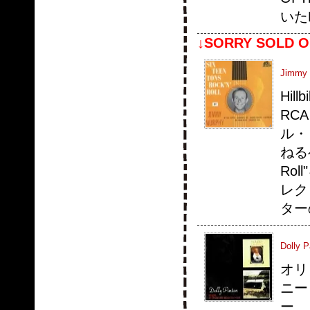
いたR
↓SORRY SOLD O
Jimmy M
Hi
RC
ル・
ねるベ
Ro
レク
ター
Dolly 
オリ
ニー・
ー、