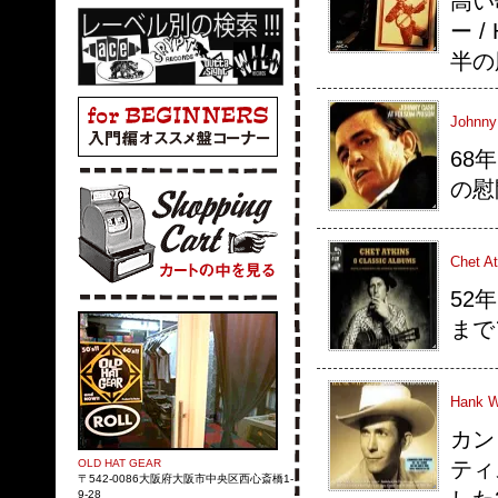
高い
ー /
半の
Johnny
68
の慰
Chet At
52年
まで
Hank Wi
カン
ティ
OLD HAT GEAR
〒542-0086大阪府大阪市中央区西心斎橋1-
9-28