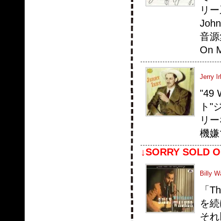
リー系
Joh
音源
On 
Jerry Ir
"4
ト"
リーな
機嫌
↓SORRY SOLD O
Billy W
「T
を続
それ