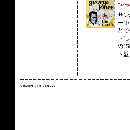
George
サン
ー"R
どで
ト"
の"
ト盤
Copyright © Top Beat LLC