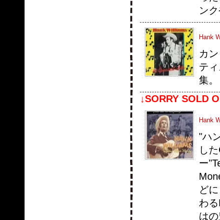
ンクや
Hank Wi
カン
ティ
集。
↓SORRY SOLD O
Hank Wi
"ハ
した
ー"T
Mone
どに
わるR
はの