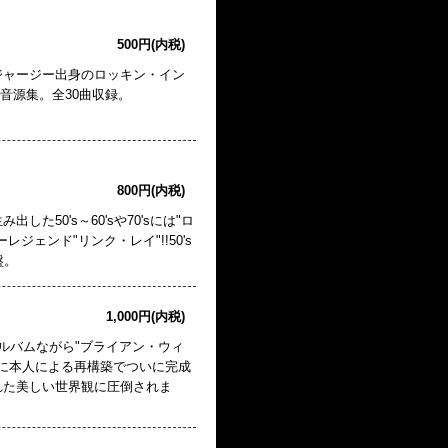
500円(内税)
ジャージー出身のロッキン・イン
音源集。全30曲収録。
800円(内税)
50's～60'sや70'sには"ロ
ェンド"リンク・レイ"!!50's
盤。
1,000円(内税)
アルバムながら"ブライアン・ウィ
年に本人による再構築でついに完成
れた美しい世界観に圧倒されま