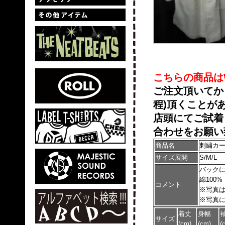
こちらの商品は
ご注文頂いてか
程)頂くことがあ
店頭にてご試着
合わせをお願い
商品名
刺繍カー
サイズ展開
S/M/L
バック
綿100%
コメント
※写真
※写真
着丈
身幅
サイズ
(cm)
(cm)
(