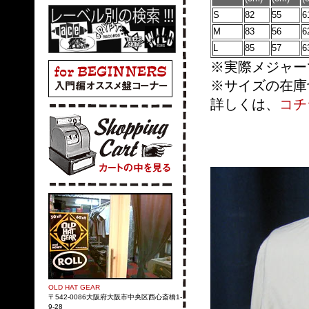
S
82
55
6
M
83
56
6
L
85
57
6
※実際メジャー
※サイズの在庫
詳しくは、
コチ
OLD HAT GEAR
〒542-0086大阪府大阪市中央区西心斎橋1-
9-28