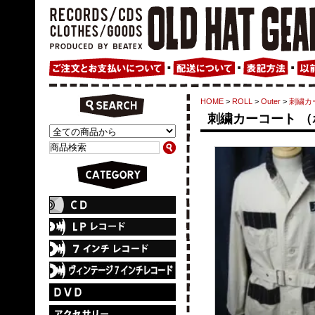
HOME
>
ROLL
>
Outer
>
刺繍カー
刺繍カーコート （