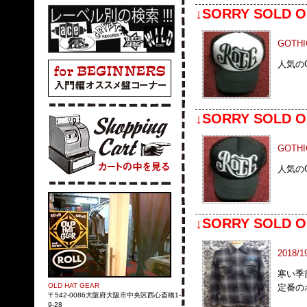
↓SORRY SOLD O
GOTH
人気のG
↓SORRY SOLD O
GOTH
人気のG
↓SORRY SOLD O
2018/1
寒い季
OLD HAT GEAR
定番の
〒542-0086大阪府大阪市中央区西心斎橋1-
9-28