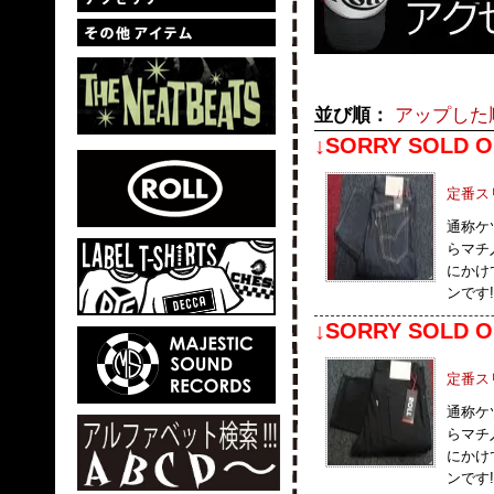
並び順：
アップした
↓SORRY SOLD O
定番ス
通称ケ
らマチ
にかけ
ンです!
↓SORRY SOLD O
定番ス
通称ケ
らマチ
にかけ
ンです!