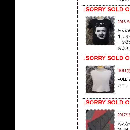
↓SORRY SOLD O
2018 
数々の
半より
ーな彼の
あるス
↓SORRY SOLD O
ROL
ROLL
いコッ
↓SORRY SOLD O
2017/1
高級な
保温性