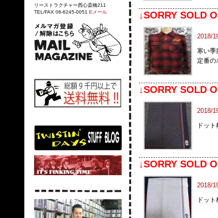
リーストラクチャー西心斎橋211
TEL/FAX 06-6245-0051
Eメール
↓SORRY SOLD O
2018/1
寒い季
定番の
↓SORRY SOLD O
2018/1
ドット
↓SORRY SOLD O
2018/1
ドット