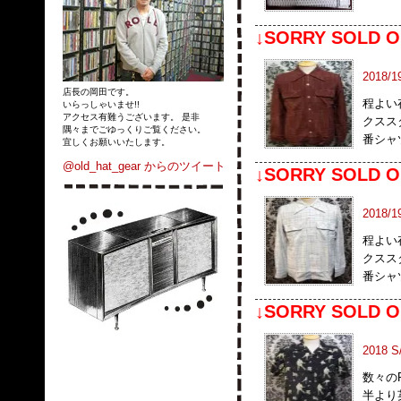
↓SORRY SOLD O
2018/1
店長の岡田です。
程よい
いらっしゃいませ!!
アクセス有難うございます。 是非
クスス
隅々までごゆっくりご覧ください。
番シャツ
宜しくお願いいたします。
@old_hat_gear からのツイート
↓SORRY SOLD O
2018/1
程よい
クスス
番シャツ
↓SORRY SOLD O
2018 
数々の
半より