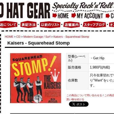
HOME
>
CD
>
Modern Garage / Surf
>
Kaisers - Squarehead Stomp
Kaisers - Squarehead Stomp
型番(レーベ
・Get Hip
ル)
販売価格
1,980円(内税)
只今在庫切れです
在庫数
り"Want"を
す。
この商品について問い合わせる
/
この商
買い物を続ける