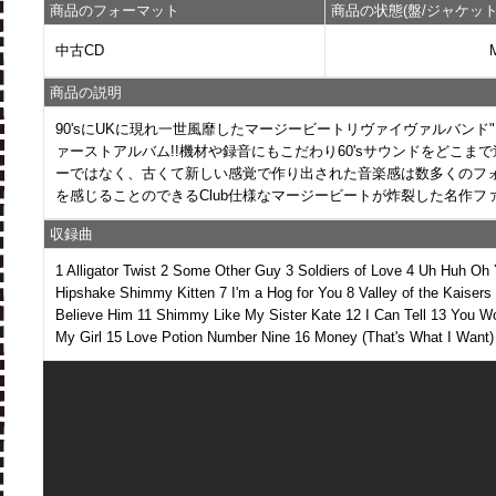
商品のフォーマット
商品の状態(盤/ジャケット
中古CD
商品の説明
90'sにUKに現れ一世風靡したマージービートリヴァイヴァルバンド
ァーストアルバム!!機材や録音にもこだわり60'sサウンドをどこま
ーではなく、古くて新しい感覚で作り出された音楽感は数多くのフォ
を感じることのできるClub仕様なマージービートが炸裂した名作フ
収録曲
1 Alligator Twist 2 Some Other Guy 3 Soldiers of Love 4 Uh Huh Oh
Hipshake Shimmy Kitten 7 I'm a Hog for You 8 Valley of the Kaisers 
Believe Him 11 Shimmy Like My Sister Kate 12 I Can Tell 13 You Won
My Girl 15 Love Potion Number Nine 16 Money (That's What I Want)