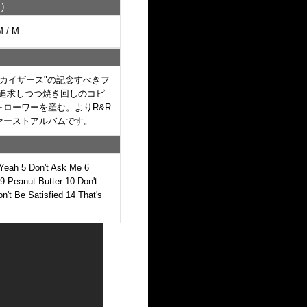
)
M / M
"カイザース"の記念すべきフ
で追求しつつ焼き回しのコピ
ローワーを産む。よりR&R
ァーストアルバムです。
 Yeah 5 Don't Ask Me 6
9 Peanut Butter 10 Don't
't Be Satisfied 14 That's