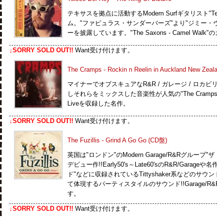
テキサスを拠点に活動するModern Surfギタリスト"Teis
ム。"ファビュラス・サンダーバーズ"より"ジミー・
ーを披露しています。"The Saxons - Camel Wa
↓SORRY SOLD OUT!!
Want受け付けます。
The Cramps - Rockin n Reelin in Auckland New Zeal
マイナーでオブスキュアなR&R / ガレージ / ロカビ
しそれらをミックスした音楽性が人気の"The Cramp
Liveを収録した名作。
↓SORRY SOLD OUT!!
Want受け付けます。
The Fuzillis - Grind A Go Go (CD盤)
英国は"ロンドン"のModern Garage/R&Rグループ
デビュー作!!Early50's～Late60'sのR&R/Gar
ド"などに収録されているTittyshaker系などの
て体現するパーティスタイルのサウンド!!Garage/R
す。
↓SORRY SOLD OUT!!
Want受け付けます。