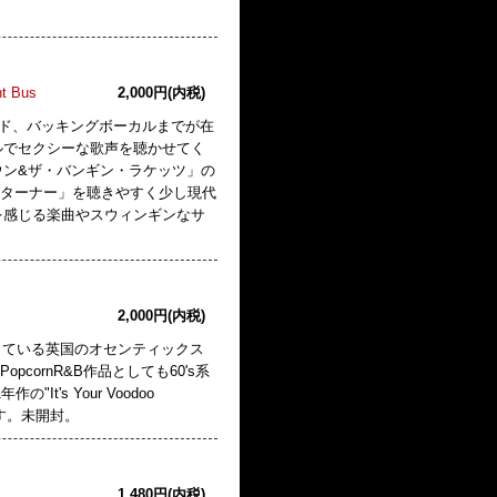
ht Bus
2,000円(内税)
ード、バッキングボーカルまでが在
ルでセクシーな歌声を聴かせてく
ウン&ザ・バンギン・ラケッツ」の
・ターナー」を聴きやすく少し現代
を感じる楽曲やスウィンギンなサ
2,000円(内税)
"も参加している英国のオセンティックス
opcornR&B作品としても60's系
t's Your Voodoo
です。未開封。
1,480円(内税)