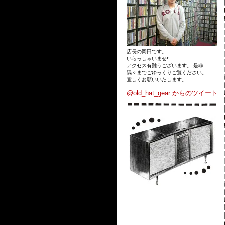
店長の岡田です。
いらっしゃいませ!!
アクセス有難うございます。 是非
隅々までごゆっくりご覧ください。
宜しくお願いいたします。
@old_hat_gear からのツイート