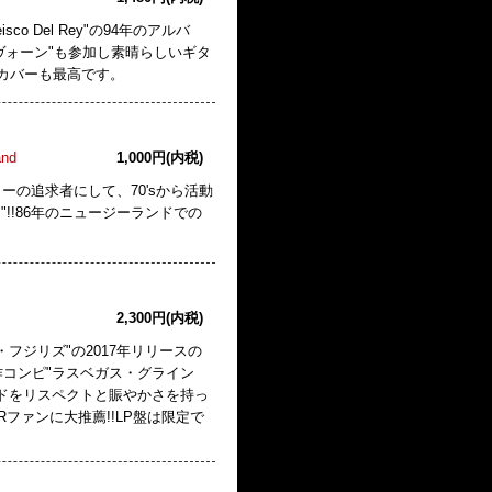
co Del Rey"の94年のアルバ
ヴォーン"も参加し素晴らしいギタ
lk"のカバーも最高です。
and
1,000円(内税)
リーの追求者にして、70'sから活動
s"!!86年のニュージーランドでの
2,300円(内税)
"ザ・フジリズ"の2017年リリースの
ageや名作コンピ"ラスベガス・グライン
サウンドをリスペクトと賑やかさを持っ
&Rファンに大推薦!!LP盤は限定で