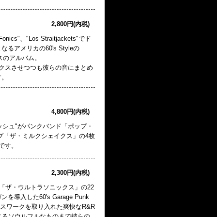
2,800円(内税)
-Fonics"、"Los Straitjackets"でド
なるアメリカの60's Styleの
リリースのアルバム。
要素ミックスさせつつも彼らの音にまとめ
す。
4,800円(内税)
ッシュ"がパンクバンド「ポップ・
プ「ザ・ミルクシェイクス」の4枚
です。
2,300円(内税)
プ「ザ・ウルトラソニックス」の22
した60's Garage Punk
ラスワークを取り入れた爽快なR&R
じるソウルフルなものまで彼らの