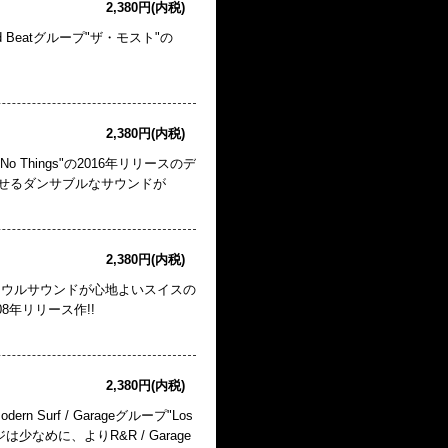
2,380円(内税)
Beatグループ"ザ・モスト"の
2,380円(内税)
No Things"の2016年リリースのデ
感じさせるダンサブルなサウンドが
2,380円(内税)
yleのソウルサウンドが心地よいスイスの
08年リリース作!!
2,380円(内税)
urf / Garageグループ"Los
ジは少なめに、よりR&R / Garage