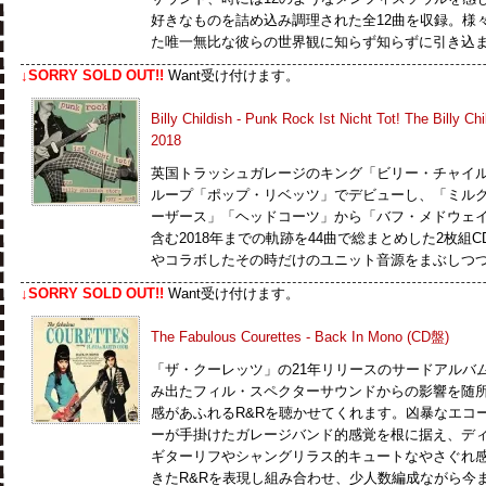
好きなものを詰め込み調理された全12曲を収録。様
た唯一無比な彼らの世界観に知らず知らずに引き込
↓SORRY SOLD OUT!!
Want受け付けます。
Billy Childish - Punk Rock Ist Nicht Tot! The Billy Chi
2018
英国トラッシュガレージのキング「ビリー・チャイル
ループ「ポップ・リベッツ」でデビューし、「ミル
ーザース」「ヘッドコーツ」から「バフ・メドウェイ
含む2018年までの軌跡を44曲で総まとめした2枚組
やコラボしたその時だけのユニット音源をまぶしつつ
↓SORRY SOLD OUT!!
Want受け付けます。
The Fabulous Courettes - Back In Mono (CD盤)
「ザ・クーレッツ」の21年リリースのサードアルバ
み出たフィル・スペクターサウンドからの影響を随
感があふれるR&Rを聴かせてくれます。凶暴なエコ
ーが手掛けたガレージバンド的感覚を根に据え、デ
ギターリフやシャングリラス的キュートなやさぐれ
きたR&Rを表現し組み合わせ、少人数編成ながら今