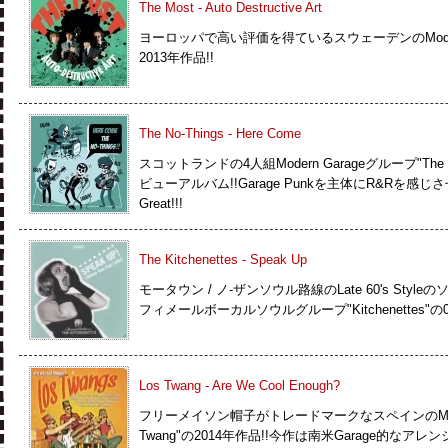
The Most - Auto Destructive Art
ヨーロッパで高い評価を得ているスウェーデンのMod 
2013年作品!!
The No-Things - Here Come
スコットランドの4人組Modern Garageグループ"The 
ビューアルバム!!Garage Punkを主体にR&Rを
Great!!!
The Kitchenettes - Speak Up
モータウン / ノ-ザンソウル路線のLate 60's St
フィメールボーカルソウルグループ"Kitchenettes"の
Los Twang - Are We Cool Enough?
フリーメイソン帽子がトレードマークなスペインのModern S
Twang"の2014年作品!!今作は南米Garage的なアレン