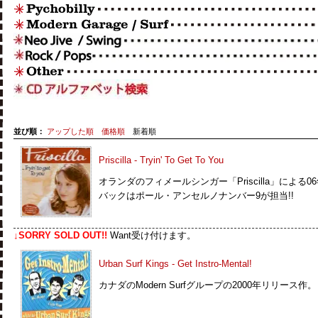
並び順：
アップした順
価格順
新着順
Priscilla - Tryin' To Get To You
オランダのフィメールシンガー「Priscilla」によ
バックはポール・アンセルノナンバー9が担当!!
↓SORRY SOLD OUT!!
Want受け付けます。
Urban Surf Kings - Get Instro-Mental!
カナダのModern Surfグループの2000年リリース作。