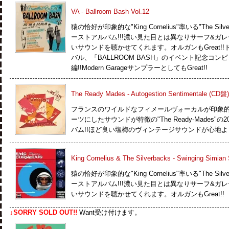
VA - Ballroom Bash Vol.12
猿の恰好が印象的な"King Cornelius"率いる"The Si
ーストアルバム!!!濃い見た目とは異なりサーフ&ガ
いサウンドを聴かせてくれます。オルガンもGreat!
バル、「BALLROOM BASH」のイベント記念コンピレー
編!!Modern GarageサンプラーとしてもGreat!!
The Ready Mades - Autogestion Sentimentale (CD盤)
フランスのワイルドなフィメールヴォーカルが印象的で60's
ーツにしたサウンドが特徴の"The Ready-Mades
バム!!ほど良い塩梅のヴィンテージサウンドが心地よ
King Cornelius & The Silverbacks - Swinging Simia
猿の恰好が印象的な"King Cornelius"率いる"The Si
ーストアルバム!!!濃い見た目とは異なりサーフ&ガ
いサウンドを聴かせてくれます。オルガンもGreat!!
↓SORRY SOLD OUT!!
Want受け付けます。