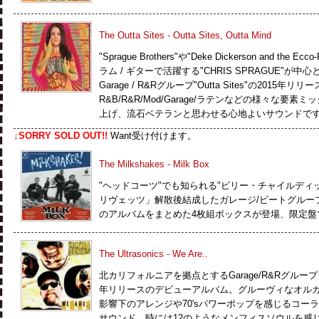
The Outta Sites - Outta Sites, Outta Mind
"Sprague Brothers"や"Deke Dickerson and the Ecco
ラム / ギターで活躍する"CHRIS SPRAGUE"が中心と
Garage / R&Rグループ"Outta Sites"の2015年
R&B/R&R/Mod/Garage/ラテンなどの様々な
上げ、流石ベテランと思わせる心地よいサウンドで
↓SORRY SOLD OUT!!
Want受け付けます。
The Milkshakes - Milk Box
"ヘッドコーツ"でも知られる"ビリー・チャイルディ
リヴェッツ」解散後結成したガレージ/ビートグルー
のアルバムをまとめた4枚組ボックスが登場、限定盤
The Ultrasonics - We Are..
北カリフォルニアを拠点とするGarage/R&Rグルー
年リリースのデビューアルバム。グルーヴィなオルガンを導入
影響下のアレンジや70'sパワーポップを感じるコー
サウンド、時には12のようなメンフィスソウルを感