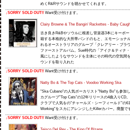
めくR&Rサウンドを聴かせてくれます。
↓SORRY SOLD OUT!!
Want受け付けます。
Clairy Browne & The Bangin' Rackettes - Baby Caug
古き良きR&Bやソウルに根差し管楽器3本にキーボ
籍する本格的な大所帯バンドのもと、エモーショナ
れるオーストラリアのグループ「クレアリー・ブラ
ファーストアルバム。Sue時代の「アイク＆ティナ
風にしたようなサウンドを主体にその時代の空気間
ウンドを取り入れた
↓SORRY SOLD OUT!!
Want受け付けます。
Natty Bo & The Top Cats - Voodoo Working Ska
"Ska Cubano"の人気ボーカリスト"Natty Bo
カグループ"Top Cats"の12年リリースの4曲入りCD。P
クラブで人気をの"チャールズ・シーフィールド"の61年作の"I
Working"をスカにアレンジしたKillerカバー。廃盤
↓SORRY SOLD OUT!!
Want受け付けます。
Teisco Del Rey - The King Of Blzarre