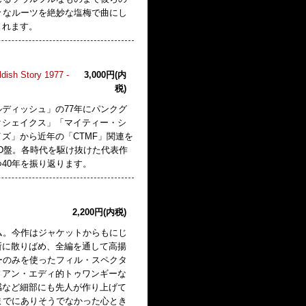
々なルーツを絶妙な塩梅で曲にし
まれます。
ldish Story 1977 -
3,000円(内
税)
ディッシュ」の77年にパンクグ
クシェイクス」「マイティー・シ
ズ」から近年の「CTMF」関連を
CD盤。各時代を駆け抜けた代表作
40年を振り返ります。
2,200円(内税)
ム。今作はジャケットからもにじ
所に散りばめ、全編を通して高揚
ーのみを使ったフィル・スペクタ
ィアン・エディ的トゥワンギーな
感など細部にも先人が作り上げて
までにありそうでなかった心とき