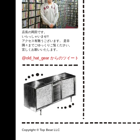
店長の岡田です。
いらっしゃいませ!!
アクセス有難うございます。 是非
隅々までごゆっくりご覧ください。
宜しくお願いいたします。
@old_hat_gear からのツイート
Copyright © Top Beat LLC