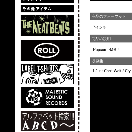
商品のフォーマット
7インチ
商品の説明
Popcorn R&B!!
収録曲
I Just Can't Wait / Cr