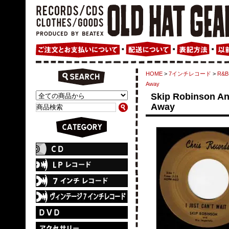
HOME
>
7インチレコード
>
R&B 
Away
Skip Robinson And
Away