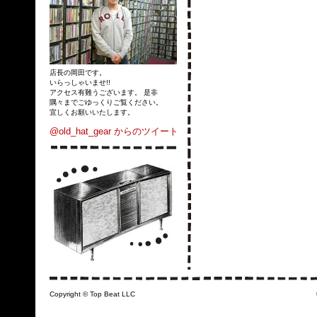
店長の岡田です。
いらっしゃいませ!!
アクセス有難うございます。 是非
隅々までごゆっくりご覧ください。
宜しくお願いいたします。
@old_hat_gear からのツイート
Copyright © Top Beat LLC