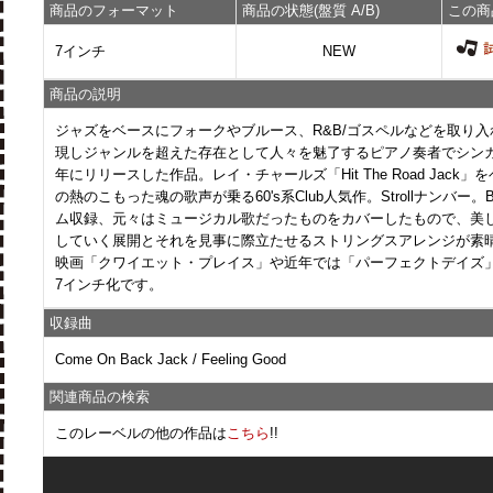
商品のフォーマット
商品の状態(盤質 A/B)
この商
7インチ
NEW
商品の説明
ジャズをベースにフォークやブルース、R&B/ゴスペルなどを取り
現しジャンルを超えた存在として人々を魅了するピアノ奏者でシンガ
年にリリースした作品。レイ・チャールズ「Hit The Road Jac
の熱のこもった魂の歌声が乗る60's系Club人気作。Strollナンバー
ム収録、元々はミュージカル歌だったものをカバーしたもので、美
していく展開とそれを見事に際立たせるストリングスアレンジが素
映画「クワイエット・プレイス」や近年では「パーフェクトデイズ
7インチ化です。
収録曲
Come On Back Jack / Feeling Good
関連商品の検索
このレーベルの他の作品は
こちら
!!