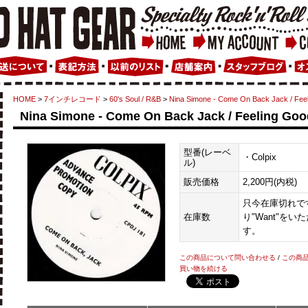
HOME
>
7インチレコード
>
60's Soul / R&B
>
Nina Simone - Come On Back Jack / Fee
Nina Simone - Come On Back Jack / Feeling Goo
型番(レーベ
・Colpix
ル)
販売価格
2,200円(内税)
只今在庫切れです
在庫数
り"Want"を
す。
この商品について問い合わせる
/
この商
買い物を続ける