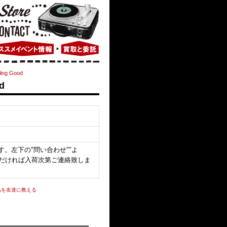
ling Good
d
。左下の"問い合わせ""よ
いただければ入荷次第ご連絡致しま
品を友達に教える