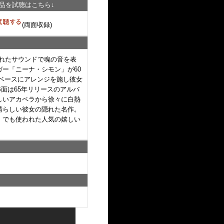
品を試聴はこちら↓
(両面収録)
入れたサウンドで魂の音を表
ー「ニーナ・シモン」が60
k」をベースにアレンジを施し彼女
。B面は65年リリースのアルバ
しいアカペラから徐々に白熱
晴らしい彼女の隠れた名作。
」でも使われた人気の嬉しい