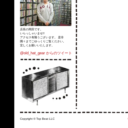
店長の岡田です。
いらっしゃいませ!!
アクセス有難うございます。 是非
隅々までごゆっくりご覧ください。
宜しくお願いいたします。
@old_hat_gear からのツイート
Copyright © Top Beat LLC