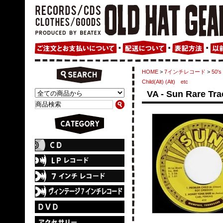
HOME
>
7インチレコード
>
50's
Child(Alt) (Alt) etc
VA - Sun Rare Tra