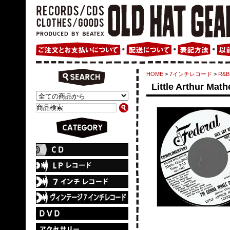
HOME
>
7インチレコード
>
R&B 
Little Arthur Ma