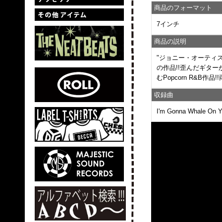
商品のフォーマット
7インチ
商品の説明
"ジョニー・オーティ
の作品!!歪んだギター
むPopcorn R&B作
収録曲
I'm Gonna Whale On 