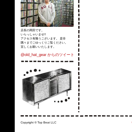
店長の岡田です。
いらっしゃいませ!!
アクセス有難うございます。 是非
隅々までごゆっくりご覧ください。
宜しくお願いいたします。
@old_hat_gear からのツイート
Copyright © Top Beat LLC