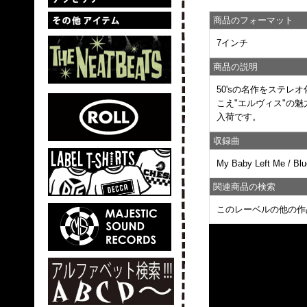
商品のフォーマット
7インチ
商品の説明
50'sの名作をステレ
こえ"エルヴィス"の
入荷です。
収録曲
My Baby Left Me / Bl
関連商品の検索
このレーベルの他の作