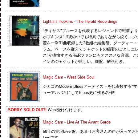
Lightnin' Hopkins - The Herald Recordings
"テキサス"ブルースを代表するレジェンドで戦前よ
ホプキンス"!!!彼の中でも特異でありながら鋭くエグい演
源を一挙31曲収録した2枚組の編集盤。ダーティー・
ラム、ベースを従えてジャケットの稲妻のごとしエレ
ス"が痛快すぎるR&Rファンにもオススメな音源。
インのジャケットが眩しい。廃盤、解説付き。
Magic Sam - West Side Soul
シカゴのModern Bluesアーティストを代表数する
ューアルバムにしてBlues史に残る名作!!
↓SORRY SOLD OUT!!
Want受け付けます。
Magic Sam - Live At The Avant Garde
68年の実況Liver盤。あまりお客さんの声が入って
Liveです。