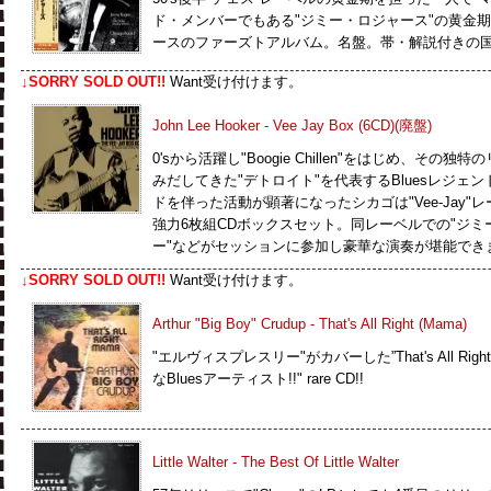
ド・メンバーでもある"ジミー・ロジャース"の黄金期
ースのファーズトアルバム。名盤。帯・解説付きの
↓SORRY SOLD OUT!!
Want受け付けます。
John Lee Hooker - Vee Jay Box (6CD)(廃盤)
0'sから活躍し"Boogie Chillen"をはじめ、そ
みだしてきた"デトロイト"を代表するBluesレジェン
ドを伴った活動が顕著になったシカゴは"Vee-Jay
強力6枚組CDボックスセット。同レーベルでの"ジミ
ー"などがセッションに参加し豪華な演奏が堪能でき
↓SORRY SOLD OUT!!
Want受け付けます。
Arthur "Big Boy" Crudup - That's All Right (Mama)
"エルヴィスプレスリー"がカバーした”That's All R
なBluesアーティスト!!" rare CD!!
Little Walter - The Best Of Little Walter