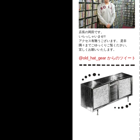
店長の岡田です。
いらっしゃいませ!!
アクセス有難うございます。 是非
隅々までごゆっくりご覧ください。
宜しくお願いいたします。
@old_hat_gear からのツイート