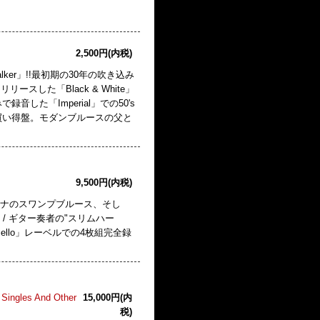
2,500円(内税)
ker」!!最初期の30年の吹き込み
リリースした「Black & White」
した「Imperial」での50's
買い得盤。モダンブルースの父と
9,500円(内税)
ジアナのスワンプブルース、そし
/ ギター奏者の"スリムハー
ello」レーベルでの4枚組完全録
Singles And Other
15,000円(内
税)