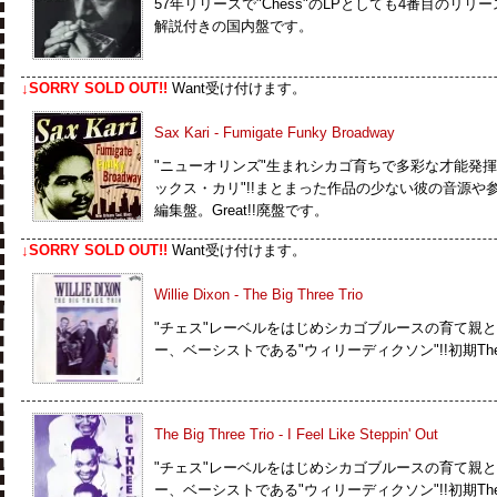
57年リリースで"Chess"のLPとしても4番目のリ
解説付きの国内盤です。
↓SORRY SOLD OUT!!
Want受け付けます。
Sax Kari - Fumigate Funky Broadway
"ニューオリンズ"生まれシカゴ育ちで多彩な才能発揮したR
ックス・カリ"!!まとまった作品の少ない彼の音源や
編集盤。Great!!廃盤です。
↓SORRY SOLD OUT!!
Want受け付けます。
Willie Dixon - The Big Three Trio
"チェス"レーベルをはじめシカゴブルースの育て親
ー、ベーシストである"ウィリーディクソン"!!初期The Bi
The Big Three Trio - I Feel Like Steppin' Out
"チェス"レーベルをはじめシカゴブルースの育て親
ー、ベーシストである"ウィリーディクソン"!!初期The Bi