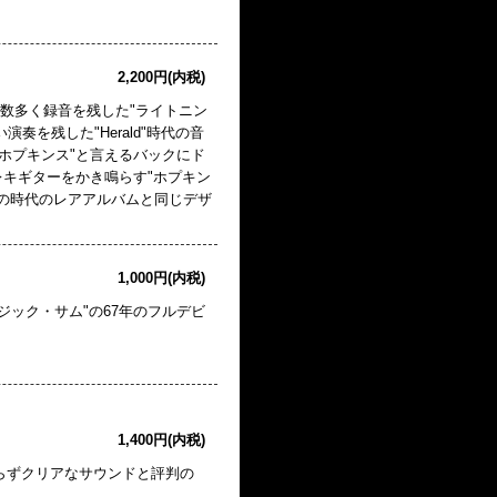
2,200円(内税)
り数多く録音を残した"ライトニン
奏を残した"Herald"時代の音
ホプキンス"と言えるバックにド
キギターをかき鳴らす"ホプキン
この時代のレアアルバムと同じデザ
1,000円(内税)
"マジック・サム"の67年のフルデビ
1,400円(内税)
おらずクリアなサウンドと評判の