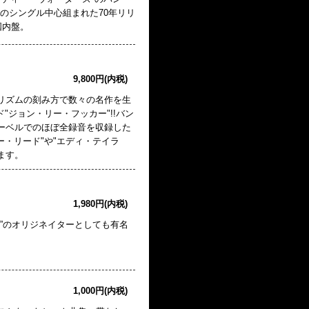
のシングル中心組まれた70年リリ
国内盤。
9,800円(内税)
の独特のリズムの刻み方で数々の名作を生
ド"ジョン・リー・フッカー"!!バン
"レーベルでのほぼ全録音を収録した
ー・リード"や"エディ・テイラ
ます。
1,980円(内税)
ight”のオリジネイターとしても有名
1,000円(内税)