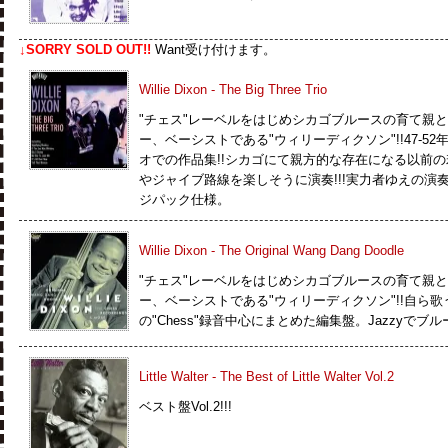
↓SORRY SOLD OUT!!
Want受け付けます。
Willie Dixon - The Big Three Trio
"チェス"レーベルをはじめシカゴブルースの育て親
ー、ベーシストである"ウィリーディクソン"!!47-
オでの作品集!!シカゴにて親方的な存在になる以前
やジャイブ路線を楽しそうに演奏!!!実力者ゆえの演奏
ジパック仕様。
Willie Dixon - The Original Wang Dang Doodle
"チェス"レーベルをはじめシカゴブルースの育て親
ー、ベーシストである"ウィリーディクソン"!!自ら歌う名演を
の"Chess"録音中心にまとめた編集盤。Jazzyで
Little Walter - The Best of Little Walter Vol.2
ベスト盤Vol.2!!!