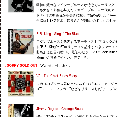
独特の緩めなレイジーブルースが特徴でローリング
にも大きく影響を与えたシカゴ・ブルースの代表ア
ド!!53年の初録音から長きに渡り作品を残した「Vee
全収録しレア音源も盛り込んだ6枚組のボックスセッ
B.B. King - Singin' The Blues
モダンブルースを代表するアーティストで"ロックの
ド"B.B. King"の57年リリースの記念すべきファ
曲も加えた国内盤CD。最初のヒット"3 O'Clock Blues"
Morning"他名作ぞろい。解説付き。
↓SORRY SOLD OUT!!
Want受け付けます。
VA - The Chief Blues Story
シカゴのブルース系レーベルの1つで"エルモア・ジェ
ズ""アール・フッカー"などをリリースした"チーフ"
Jimmy Rogers - Chicago Bound
50's後半"チェス"レーベルの黄金期を担った一人で