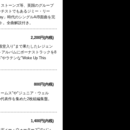
・ストーンズ等、英国のグループ
ーチストでもあるジミー・リー
jay」時代のシングルA/B面曲を完
ト。全曲解説付き。
2,200円(内税)
殿堂入り"まで果たしたレジェン
ーストアルバムにボーナストラックを8
やラテンな"Woke Up This
800円(内税)
ームス"や"ジュニア・ウェル
の代表作を集めた2枚組編集盤。
1,400円(内税)
"マディー・ウォーターズ"のバン