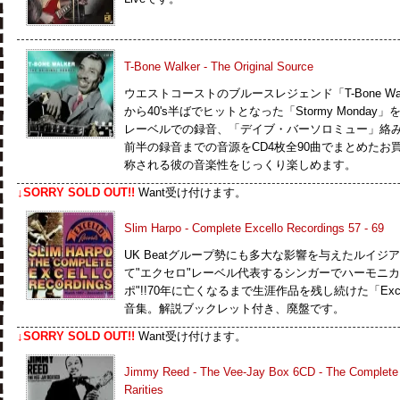
T-Bone Walker - The Original Source
ウエストコーストのブルースレジェンド「T-Bone Wal
から40's半ばでヒットとなった「Stormy Monday」を
レーベルでの録音、「デイブ・バーソロミュー」絡みで録音
前半の録音までの音源をCD4枚全90曲でまとめたお
称される彼の音楽性をじっくり楽しめます。
↓SORRY SOLD OUT!!
Want受け付けます。
Slim Harpo - Complete Excello Recordings 57 - 69
UK Beatグループ勢にも多大な影響を与えたルイ
て"エクセロ"レーベル代表するシンガーでハーモニカ 
ポ"!!70年に亡くなるまで生涯作品を残し続けた「Exc
音集。解説ブックレット付き、廃盤です。
↓SORRY SOLD OUT!!
Want受け付けます。
Jimmy Reed - The Vee-Jay Box 6CD - The Complete 
Rarities