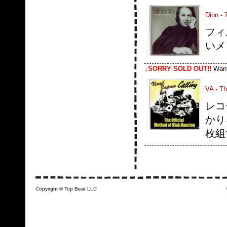
Dion -
フィ
いメ
↓SORRY SOLD OUT!!
Wa
VA - Th
レコ
かり
枚組
Copyright © Top Beat LLC