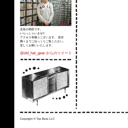
店長の岡田です。
いらっしゃいませ!!
アクセス有難うございます。 是非
隅々までごゆっくりご覧ください。
宜しくお願いいたします。
@old_hat_gear からのツイート
Copyright © Top Beat LLC