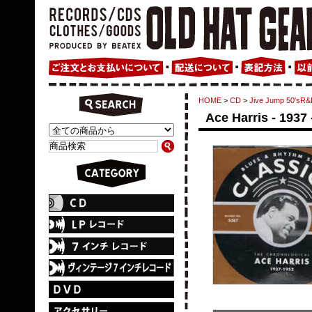
HOME
>
CD
>
Jive Jump 50's
Ace Harris - 1937 