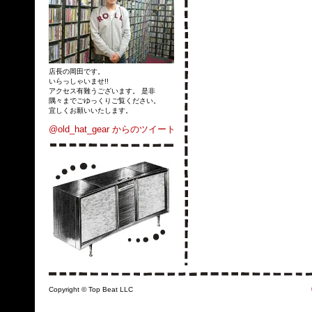
店長の岡田です。
いらっしゃいませ!!
アクセス有難うございます。 是非
隅々までごゆっくりご覧ください。
宜しくお願いいたします。
@old_hat_gear からのツイート
Copyright © Top Beat LLC