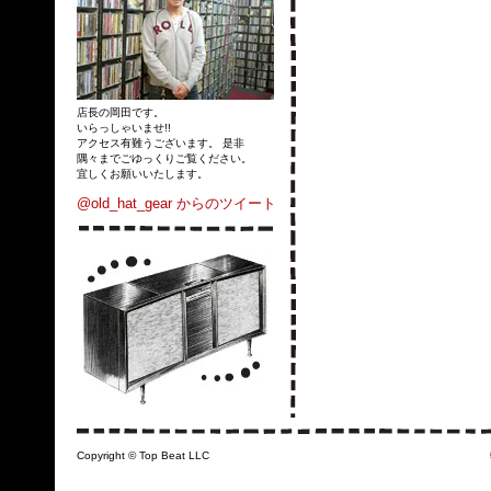
店長の岡田です。
いらっしゃいませ!!
アクセス有難うございます。 是非
隅々までごゆっくりご覧ください。
宜しくお願いいたします。
@old_hat_gear からのツイート
Copyright © Top Beat LLC