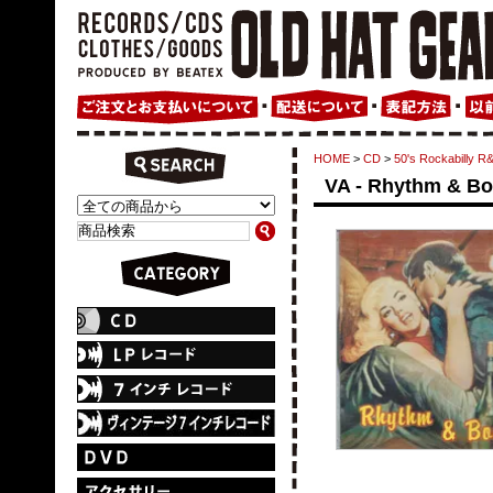
HOME
>
CD
>
50's Rockabil
VA - Rhythm & B