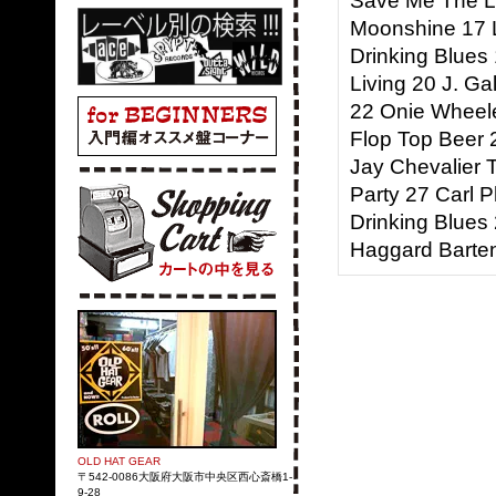
Save Me The La
Moonshine 17 L
Drinking Blue
Living 20 J. G
22 Onie Wheele
Flop Top Beer 
Jay Chevalier 
Party 27 Carl P
Drinking Blues
Haggard Barte
OLD HAT GEAR
〒542-0086大阪府大阪市中央区西心斎橋1-
9-28