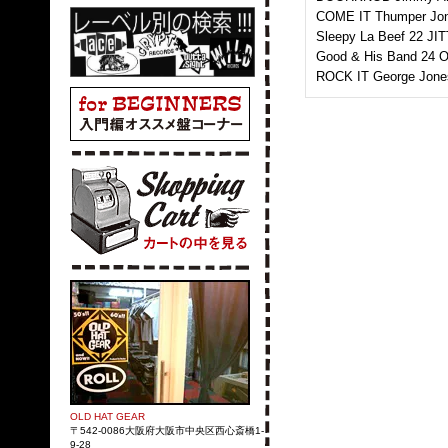
COME IT Thumper Jo
Sleepy La Beef 22 JI
Good & His Band 24 
ROCK IT George Jone
OLD HAT GEAR
〒542-0086大阪府大阪市中央区西心斎橋1-
9-28