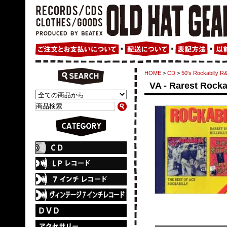
HOME
>
CD
>
50's Rockabil
VA - Rarest Rockab