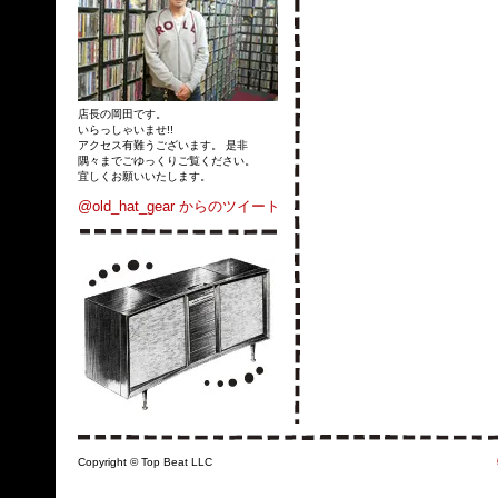
店長の岡田です。
いらっしゃいませ!!
アクセス有難うございます。 是非
隅々までごゆっくりご覧ください。
宜しくお願いいたします。
@old_hat_gear からのツイート
Copyright © Top Beat LLC