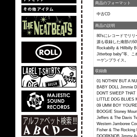
商品のフォーマット
中古CD
商品の説明
80'sにレコードでリリー
源も収録した南部の50's Ro
Rockabilly & Hillbil
Jitterbop baby"
ーゲンプライス。
収録曲
01 NOTHIN' BUT A NUT
BABY DOLL Jimmie Da
DON'T SWEEP THAT D
LITTLE DOG BLUES Me
09 UMM BOY YOU'RE 
BOOGIE Stoney Moun
Jeffers & The Davis
Western Jamboree Co
Fisher & The Rockin
DOORKNOB Jimmy And