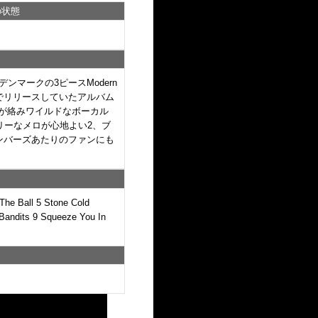
の状態
デンマークの3ピースModern
コードのみでリリースしていたアルバム
が絡みワイルドなボーカル
リーなメロが心地よい2、ブ
ボンバーズあたりのファンにも
he Ball 5 Stone Cold
Bandits 9 Squeeze You In