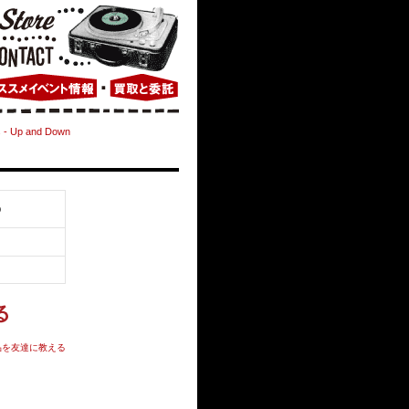
s - Up and Down
b
品を友達に教える