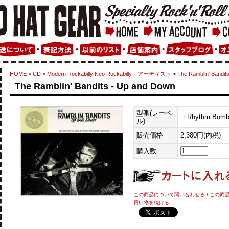
HOME
>
CD
>
Modern Rockabilly Neo Rockabilly アーティスト
>
The Ramblin' Bandit
The Ramblin' Bandits - Up and Down
型番(レーベ
・Rhythm Bom
ル)
販売価格
2,380円(内税)
購入数
この商品について問い合わせる
/
この商
買い物を続ける