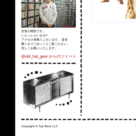
店長の岡田です。
いらっしゃいませ!!
アクセス有難うございます。 是非
隅々までごゆっくりご覧ください。
宜しくお願いいたします。
@old_hat_gear からのツイート
Copyright © Top Beat LLC