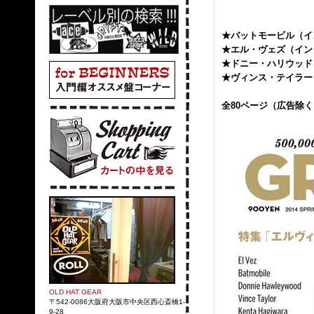
★バットモービル（イ
★エル・ヴェズ（イン
★ドニー・ハリウッド
★ヴィンス・テイラー e
全80ページ（広告除く
OLD HAT GEAR
〒542-0086大阪府大阪市中央区西心斎橋1-
9-28