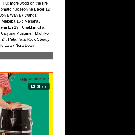
 Put more wood on the fire
Tomato / Joséphine Baker 12
: Don’a Wan’a / Wanda
am Makeba 16 : Manana /
emi Eri 19 : Chakkiri Cha
: Calypso Musume / Michiko
ll 24: Pata Pata Rock Steady
le Lala / Nora Dean