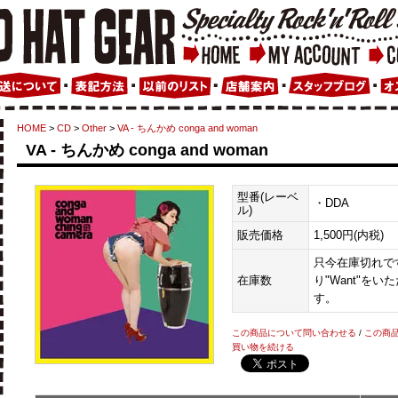
HOME
>
CD
>
Other
>
VA - ちんかめ conga and woman
VA - ちんかめ conga and woman
型番(レーベ
・DDA
ル)
販売価格
1,500円(内税)
只今在庫切れです
在庫数
り"Want"を
す。
この商品について問い合わせる
/
この商
買い物を続ける