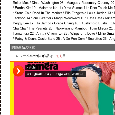
Relax Max / Dinah Washington 08 : Mangos / Rosemary Clooney 09 :
/ Eartha Kitt 10 : Malambo No. 1 / Yma Sumac 11 : Dont Touch Me 
: Stone Cold Dead In The Market / Ella Fitzgerald Louis Jordan 13 
Jackson 14 : Zulu Warrior / Maggi Woodward 15 : Pata Pata / Miri
Peggy Lee 17 : Ja Jambo / Grace Chang 18 : Kushimoto Bushi ’/ Chi
Cha Cha / The Peanuts 20 : Nakiwaraino Mambo / Hibari Misora 21 
Hamamura 22 : Anna / Chiemi Eri 23 : Wings of a Dove / Millie Sma
/ Patsy & Count Ossie Band 25 : A De Pon Dem / Soulettes 26 : Ang
関連商品の検索
このレーベルの他の作品は
こちら
!!