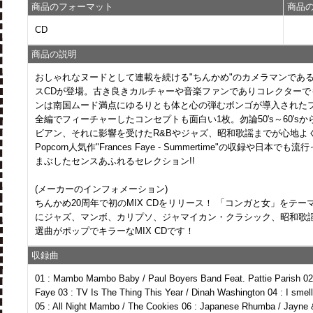
商品のフォーマット
商品
CD
商品の説明
おしゃれなヌードとして連載を続ける"ちんかめ"のカメラマンである
スCDが登場。古き良きカルチャーや音楽ファンでありコレクターで
ンは南国ムード満点にゆるりとも体と心の弾むボンゴが導入された
全編でフィーチャーしたコンセプトも面白い1枚。勿論50's～60's
ビアン、それに影響を受けたR&Bやジャズ、昭和歌謡までが心地よ
Popcorn人気作"Frances Faye - Summertime"の収録や日
まぶしたセンスあふれるセレクション!!
(メーカーのインフォメーション)
ちんかめ20周年で初のMIX CDをリリース！ 「コンガと女」をテーマ
にジャズ、マンボ、カリプソ、ジャマイカン・クラシック、昭和歌
選曲がポップでキラーなMIX CDです！
収録曲
01 : Mambo Mambo Baby / Paul Boyers Band Feat. Pattie Parish 02
Faye 03 : TV Is The Thing This Year / Dinah Washington 04 : I smel
05 : All Night Mambo / The Cookies 06 : Japanese Rhumba / Jayne