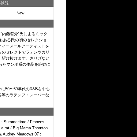
の状態
New
"内藤啓介"氏によるミック
もある氏の初のセレクショ
フィーメールアーティストを
からのセレクトでラテンやカリ
く駆け抜けます。さりげない
本でも流行ったマンボ系の作品を絶妙に
に50〜60年代のR&Bを中心
謡等のラテンフ・レーバーな
 : Summertime / Frances
l a rat / Big Mama Thornton
 & Audrey Meadows 07 :