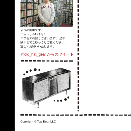
店長の岡田です。
いらっしゃいませ!!
アクセス有難うございます。 是非
隅々までごゆっくりご覧ください。
宜しくお願いいたします。
@old_hat_gear からのツイート
Copyright © Top Beat LLC