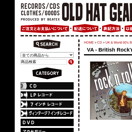
HOME
>
CD
>
UK & World 60'
VA - British Rock'