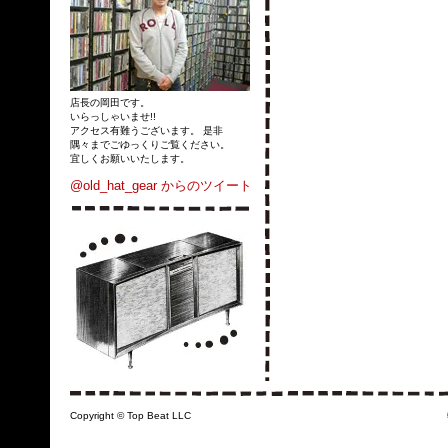
店長の岡田です。
いらっしゃいませ!!
アクセス有難うございます。 是非
隅々までごゆっくりご覧ください。
宜しくお願いいたします。
@old_hat_gear からのツイート
Copyright © Top Beat LLC