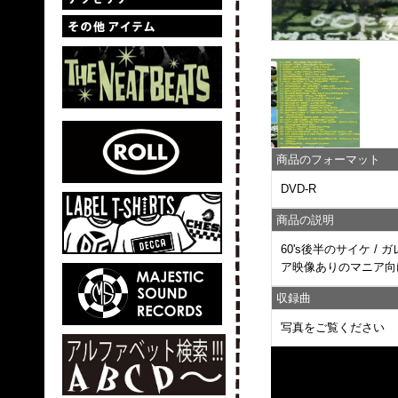
商品のフォーマット
DVD-R
商品の説明
60's後半のサイケ /
ア映像ありのマニア向け作品
収録曲
写真をご覧ください