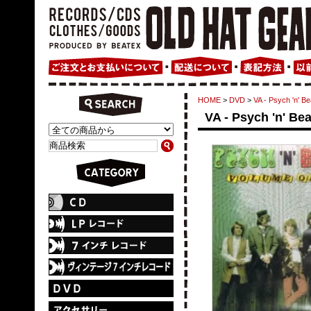
HOME
>
DVD
>
VA - Psych 'n' Be
VA - Psych 'n' Bea