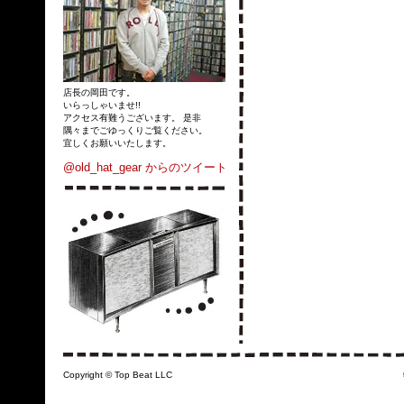
店長の岡田です。
いらっしゃいませ!!
アクセス有難うございます。 是非
隅々までごゆっくりご覧ください。
宜しくお願いいたします。
@old_hat_gear からのツイート
Copyright © Top Beat LLC