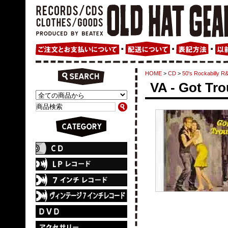
HOME
>
CD
>
50's Rockabil
VA - Got Tro