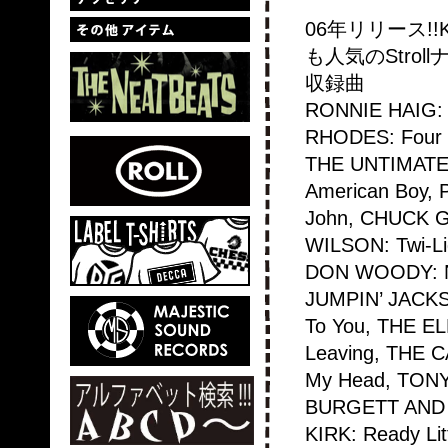
06年リリース!!Kil
も人気のStrollナンバ
収録曲
RONNIE HAIG: 
RHODES: Four O
THE UNTIMATE
American Boy,
John, CHUCK G
WILSON: Twi-Li
DON WOODY: No
JUMPIN’ JACKS:
To You, THE E
Leaving, THE 
My Head, TONY 
BURGETT AND H
KIRK: Ready Li