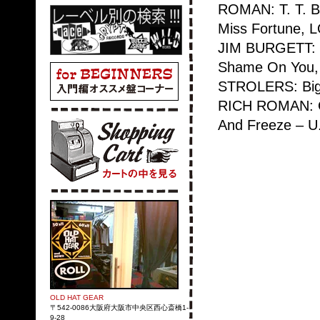
ROMAN: T. T. B.
Miss Fortune,
JIM BURGETT: 
Shame On You,
STROLERS: Big
RICH ROMAN: O
And Freeze – U
OLD HAT GEAR
〒542-0086大阪府大阪市中央区西心斎橋1-
9-28