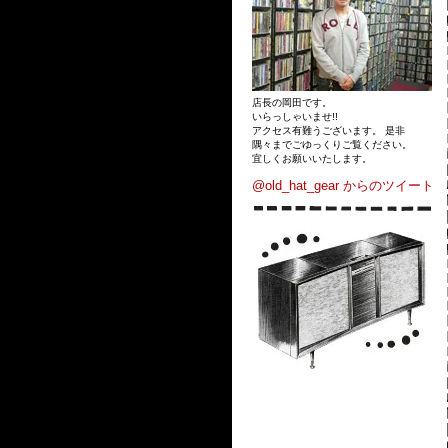
店長の岡田です。
いらっしゃいませ!!
アクセス有難うございます。 是非
隅々までごゆっくりご覧ください。
宜しくお願いいたします。
@old_hat_gear からのツイート