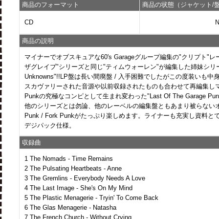
商品のフォーマット
商品の状態（ジャケット/盤
CD
商品の説明
マイナーでオブスキュアな60's Garageグループ編集の"クリプト"
ザグレイブ"シリーズと同じ"ティムウォーレン"が編集した姉妹シリーズ"G
Unknowns"!!LP盤は長い間廃盤 / 入手困難でしたがこの度装いも
スカヴァリーされた音源や以前収録されたものも合わせて再編集しマイナーな
Punkの究極なコンピとして生まれ変わった"Last Of The Garage Punk
他のシリーズとは勿論、他のレーベルの編集盤ともあまり被らないオブスキ
Punk / Fork Punkがたっぷり楽しめます。ライナーも充実し資料とての価
デジパック仕様。
収録曲
1 The Nomads - Time Remains
2 The Pulsating Heartbeats - Anne
3 The Gremlins - Everybody Needs A Love
4 The Last Image - She's On My Mind
5 The Plastic Menagerie - Tryin' To Come Back
6 The Glas Menagerie - Natasha
7 The French Church - Without Crying