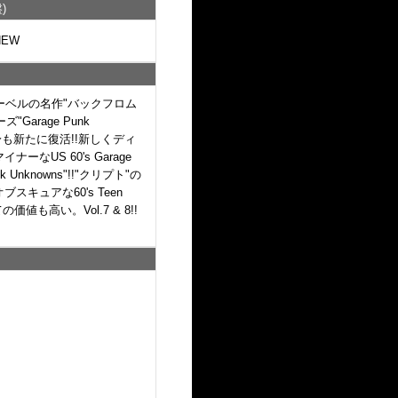
)
NEW
レーベルの名作"バックフロム
arage Punk
中身も新たに復活!!新しくディ
US 60's Garage
 Unknowns"!!"クリプト"の
ュアな60's Teen
値も高い。Vol.7 & 8!!