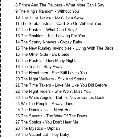
8 Prince And The Paupers - What More Can I Say
9 The King's Ransom - Without You
10 The Time Takers - Don't Turn Away
11 The Stratacasters - Can't Go On Without You
12 The Pastels - What Can I Say?
13 The Shakles - Just Looking For You
14 The Scurvy Knaves - Gypsy Baby
15 The New Rumley Invincibles - Living With The Birds
16 The Other Side - Dark Side
17 The Pastels - How Many Nights
18 The Toads - Stay Away
19 The Henchmen - She Still Loves You
20 The Night Walkers - Stix And Stones
21 The Time Takers - Love Me Like You Did Before
22 The Night Riders - She Won't Miss You
23 The White Angels - But He Never Comes Back
24 We The People - Always Lies
25 The Dominions - I Need Her
26 The Saxons - The Way Of The Down
27 The Sonics - You Don't Hear Me
28 The Mystics - Orphan
29 The Vacant Lot - Hey Baby