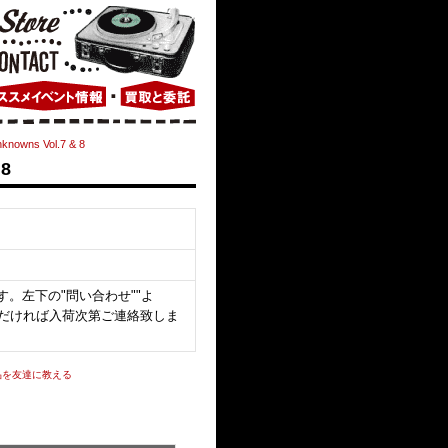
nknowns Vol.7 & 8
 8
。左下の"問い合わせ""よ
いただければ入荷次第ご連絡致しま
品を友達に教える