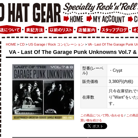
HOME
>
CD
>
US Garage / Rock コンピレーション
>
VA - Last Of The Garage Punk U
VA - Last Of The Garage Punk Unknowns Vol.7 &
型番(レーベ
・Crypt
ル)
販売価格
3,380円(内税)
只今在庫切れです
在庫数
り"Want"を
す。
この商品について問い合わせる
/
この商
買い物を続ける