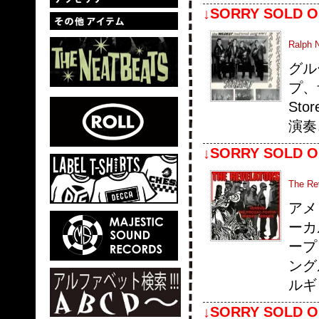
↓SORRY SOLD O
Ralph 
グル
プ、
St
演奏
↓SORRY SOLD O
The Rev
アメ
ーカ
ープ
ング
ルギ
↓SORRY SOLD O