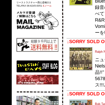
Bl
リーストラクチャー西心斎橋211
TEL/FAX 06-6245-0051
Eメール
録音
べて
R&
Vom
ーを
↓SORRY SOLD O
Ralph 
ニュ
Nie
品!!
56
ス!!
↓SORRY SOLD O
Bob Tay