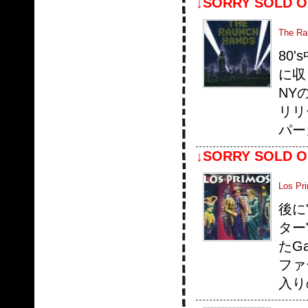
↓SORRY SOLD O
The Rau
80
に収
NY
リリ
パー
↓SORRY SOLD O
Los Pri
後に
ター"
たGa
ファ
入り