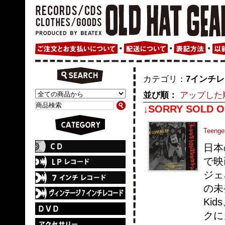
カテゴリ：
7インチ
並び順：
アップした
↓SORRY SOLD O
Teenge
日本
で映
ジェ
の未
Kid
クに