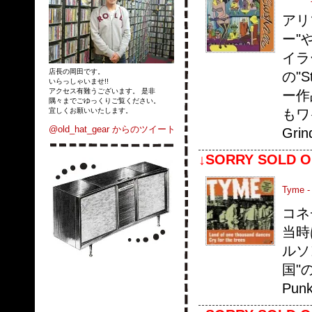
アリ
ー"
イラ
店長の岡田です。
の"
いらっしゃいませ!!
アクセス有難うございます。 是非
ー作品
隅々までごゆっくりご覧ください。
もワイ
宜しくお願いいたします。
@old_hat_gear からのツイート
Gri
↓SORRY SOLD O
Tyme -
コネ
当時
ルソ
国"
Punk