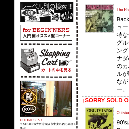
The Ra
Bac
ュー
特な
グル
ング
ナダの
のカ
ルが
なが
ー。
↓SORRY SOLD O
Oblivi
OLD HAT GEAR
90
〒542-0086大阪府大阪市中央区西心斎橋1-
9-28