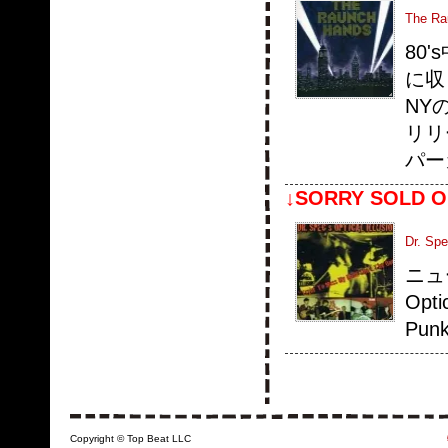
The Rau
80
に収
NY
リリ
パー
↓SORRY SOLD O
Dr. Spe
ニュー
Opt
Punk
Copyright © Top Beat LLC