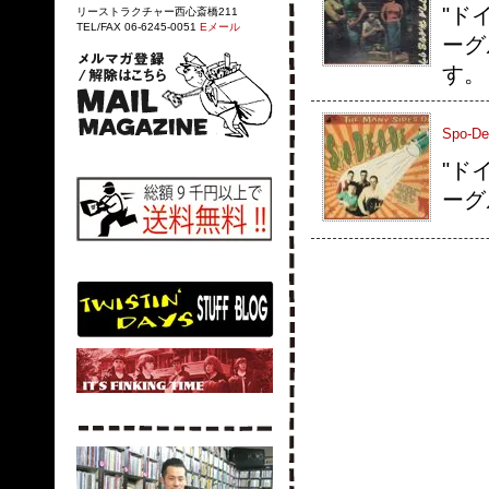
"ド
リーストラクチャー西心斎橋211
TEL/FAX 06-6245-0051
Eメール
ーグル
す。
Spo-De
"ド
ーグル