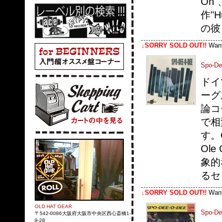
On
作"
の彼
↓SORRY SOLD OUT!!
Wa
Spo-Dee
ドイ
ーグル
論コ
で相
す。C
Ole
象的な
るセ
↓SORRY SOLD OUT!!
Wa
OLD HAT GEAR
Spo-De
〒542-0086大阪府大阪市中央区西心斎橋1-
9-28