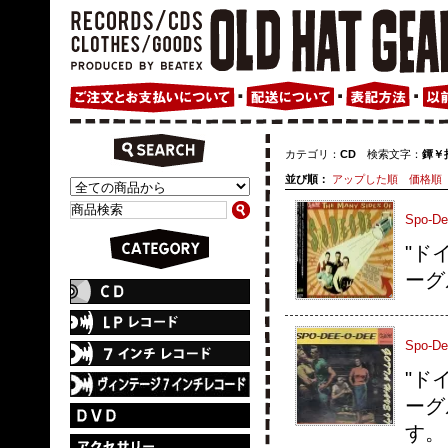
カテゴリ：
CD
検索文字：
鐔￥拾
並び順：
アップした順
価格順
Spo-De
"ド
ーグル
Spo-De
"ド
ーグル
す。