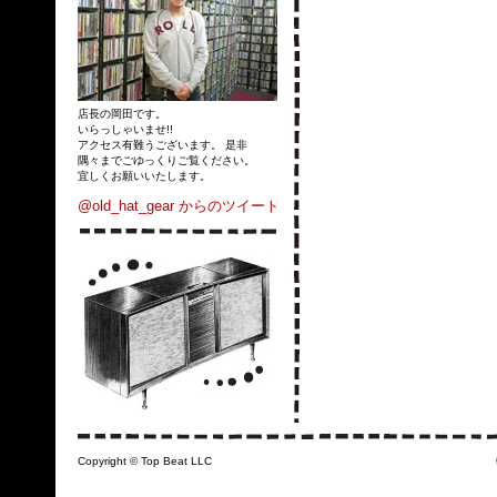
店長の岡田です。
いらっしゃいませ!!
アクセス有難うございます。 是非
隅々までごゆっくりご覧ください。
宜しくお願いいたします。
@old_hat_gear からのツイート
Copyright © Top Beat LLC