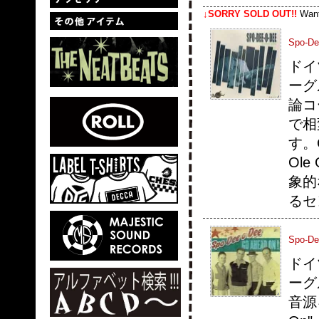
↓SORRY SOLD OUT!!
Wa
Spo-Dee
ドイ
ーグル
論コ
で相
す。C
Ole
象的な
るセ
Spo-De
ドイ
ーグ
音源