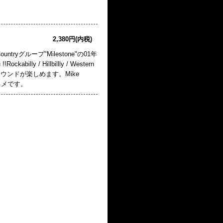
2,380円(内税)
untryグループ"Milestone"の01年
y / Hillbillly / Western
eサウンドが楽しめます。Mike
オススメです。