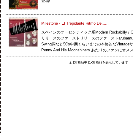
登場!
Milestone - El Trepidante Ritmo De......
スペインのオーセンティック系Modern Rockabilly / Co
リリースのファーストリリースのファーストarubamu !!Rockabill
Swing調など50's中期くらいまでの本格的なVintag
Penny And His Moonshiners あたりのファンに
全 [3] 商品中 [1-3] 商品を表示しています