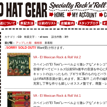
カテゴリ：
CD
検索文字：
・el toro
該当件数：
3
件
並び順：
アップした順
価格順
新着順
↓SORRY SOLD OUT!!
Want受け付けます。
VA - El Mexican Rock & Roll Vol.2
スペインの"El Toro"レーベルより激レアな"メキシ
登場!!ずべてビートルズ以前50's後半の音源を中心にR&R
キャットのはいったもの, ブギウギ系のものなどバ
はのR&R系音源が楽しめます。第二集!!! この手の
充実し丁寧な作りも嬉しいオススメ盤です。廃盤・レア
VA - El Mexican Rock & Roll Vol.1
スペインの"El Toro"レーベルより激レアな"メキシ