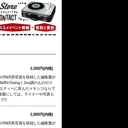
2,200円(内税)
コ"のR&R系音源を収録した編集盤が
やSwing / Jive調のものやス
ラエティーに富んだメキシコならで
編集盤にしては。ライナーや写真も
!!
2,800円(内税)
コ"のR&R系音源を収録した編集盤が