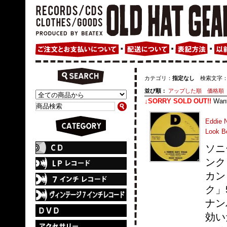
カテゴリ：
指定なし
検索文字
並び順：
アップした順
価格順
↓SORRY SOLD OUT!!
Wa
Eddie N
Look B
ソニ
ンク
カン
ク」
ナン
効い